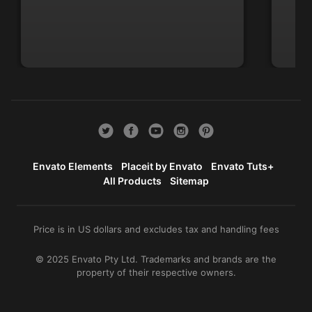
Envato Elements
Placeit by Envato
Envato Tuts+
All Products
Sitemap
Price is in US dollars and excludes tax and handling fees
© 2025 Envato Pty Ltd. Trademarks and brands are the
property of their respective owners.