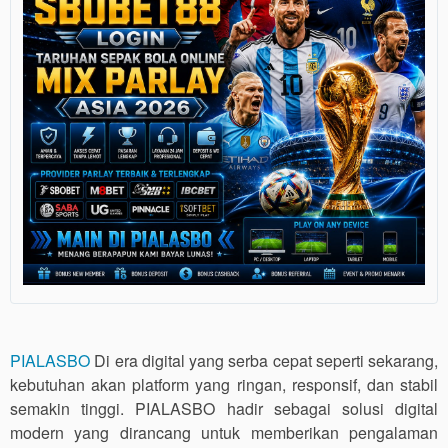
PIALASBO
Di era digital yang serba cepat seperti sekarang,
kebutuhan akan platform yang ringan, responsif, dan stabil
semakin tinggi. PIALASBO hadir sebagai solusi digital
modern yang dirancang untuk memberikan pengalaman