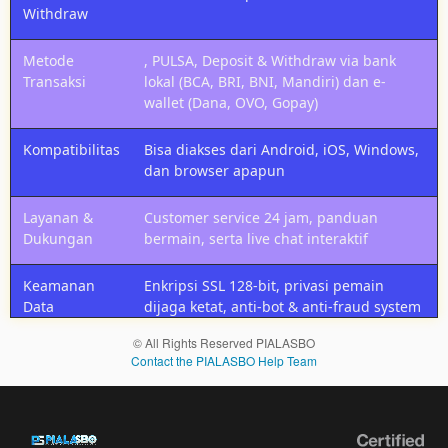
layanan
Withdraw
prioritas,
bonus
Metode
, PULSA, Deposit & Withdraw via bank
mingguan,
Transaksi
lokal (BCA, BRI, BNI, Mandiri) dan e-
prediksi
wallet (Dana, OVO, Gopay)
eksklusif,
dan
Kompatibilitas
Bisa diakses dari Android, iOS, Windows,
support
dan browser apapun
khusus
dari tim
Layanan &
Customer service 24 jam, panduan
SlotPulsa.
Dukungan
bermain, serta live chat interaktif
Keamanan
Enkripsi SSL 128-bit, privasi pemain
Data
dijaga ketat, anti-bot & anti-fraud system
© All Rights Reserved PIALASBO
Contact the PIALASBO Help Team