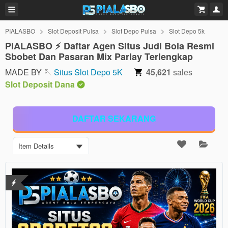
PIALASBO
Slot Deposit Pulsa
Slot Depo Pulsa
Slot Depo 5k
PIALASBO ⚡️ Daftar Agen Situs Judi Bola Resmi
Sbobet Dan Pasaran Mix Parlay Terlengkap
MADE BY 🪡
Situs Slot Depo 5K
45,621
sales
Slot Deposit Dana
DAFTAR SEKARANG
Item Details