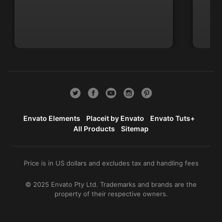
Envato Elements
Placeit by Envato
Envato Tuts+
All Products
Sitemap
Price is in US dollars and excludes tax and handling fees
© 2025 Envato Pty Ltd. Trademarks and brands are the
property of their respective owners.