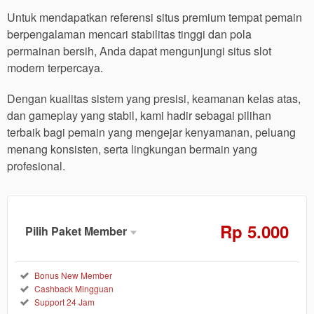
Untuk mendapatkan referensi situs premium tempat pemain
berpengalaman mencari stabilitas tinggi dan pola
permainan bersih, Anda dapat mengunjungi situs slot
modern terpercaya.
Dengan kualitas sistem yang presisi, keamanan kelas atas,
dan gameplay yang stabil, kami hadir sebagai pilihan
terbaik bagi pemain yang mengejar kenyamanan, peluang
menang konsisten, serta lingkungan bermain yang
profesional.
Rp
5.000
Pilih Paket Member
Member
Aktif
Reguler
Bonus New Member
Cashback Mingguan
5.000
Rp
Support 24 Jam