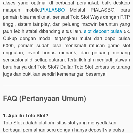
akses yang optimal di berbagai perangkat, baik desktop
maupun mobile.
PIALASBO
Melalui PIALASBO, para
pemain bisa menikmati sensasi Toto Slot Ways dengan RTP
tinggi, sistem fair play, dan peluang maxwin beruntun yang
jauh lebih stabil dibanding situs lain.
slot deposit pulsa
5k.
Cukup dengan modal terjangkau mulai dari depo pulsa
5000, pemain sudah bisa menikmati ratusan game slot
unggulan, event bonus menarik, dan peluang menang
sensasional di setiap putaran. Tertarik ingin menjadi jutawan
baru hanya dari Toto Slot? Daftar Toto Slot terbaru sekarang
juga dan buktikan sendiri kemenangan besarnya!
FAQ (Pertanyaan Umum)
1. Apa itu Toto Slot?
Toto Slot adalah platform situs slot yang menyediakan
berbagai permainan seru dengan hanya deposit via pulsa