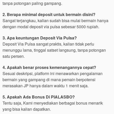
tanpa potongan paling gampang.
2. Berapa minimal deposit untuk bermain disini?
Sangat terjangkau, kalian sudah bisa mulai bermain hanya
dengan modal deposit via pulsa sebesar 5000 rupiah.
3. Apa keuntungan Deposit Via Pulsa?
Deposit Via Pulsa sangat praktis, kalian tidak perlu
menunggu lama, tinggal satset langsung, tanpa potongan
satu persen.
4. Apakah benar proses kemenangannya cepat?
Sesuai deskripsi, platform ini menawarkan pengalaman
bermain yang gampang di mana pemain berpotensi
merasakan JP hanya dalam waktu 1 menit saja.
5. Apakah Ada Bonus Di PIALASBO?
Tentu saja, Kami menyediakan berbagai bonus menarik
yang bisa kalian dapatkan.