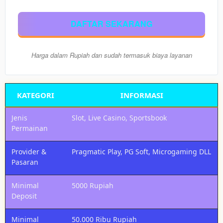
Nikmati
semua
DAFTAR SEKARANG
pasaran
togel
resmi
Harga dalam Rupiah dan sudah termasuk biaya layanan
(HK,
SGP,
SDY,
Macau)
KATEGORI
INFORMASI
dengan
Slot
Jenis
Slot, Live Casino, Sportsbook
Dana
Permainan
dan
cashback
menarik.
Provider &
Pragmatic Play, PG Soft, Microgaming DLL
Pasaran
Member
Pilih
Minimal
5000 Rupiah
VIP
Deposit
100.000
Rp
Dapatkan
Minimal
50.000 Ribu Rupiah