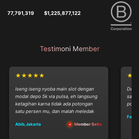
77,791,319
$1,225,877,122
Testimoni Member
★★★★★
★★
Iseng iseng nyoba main slot dengan
Depo v
modal depo 5k via pulsa, eh langsung
satset
ketagihan karna tidak ada potongan
potong
satu persen mu, dan malah meledak
Fatcat
Abib,Jakarta
Member Setia