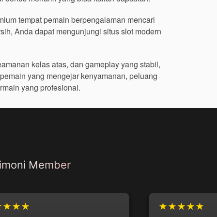
remium tempat pemain berpengalaman mencari
ersih, Anda dapat mengunjungi situs slot modern
keamanan kelas atas, dan gameplay yang stabil,
agi pemain yang mengejar kenyamanan, peluang
rmain yang profesional.
timoni Member
★★★
★★★★★