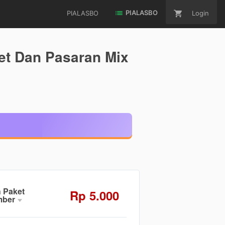
PIALASBO
PIALASBO
Login
LNPAY
DAPAY
et Dan Pasaran Mix
5000
Via Dana
h Paket
Rp
5.000
ber
5.000
mber Reguler
Aktif
Rp