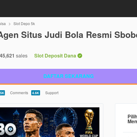
ulsa
Slot Depo 5k
Agen Situs Judi Bola Resmi Sbob
45,621
sales
Slot Deposit Dana
DAFTAR SEKARANG
Comments
Support
.5K
4.6K
Pili
Mem
Me