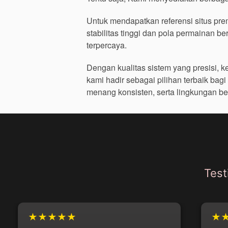
Untuk mendapatkan referensi situs p
stabilitas tinggi dan pola permainan b
terpercaya.
Dengan kualitas sistem yang presisi, 
kami hadir sebagai pilihan terbaik b
menang konsisten, serta lingkungan be
Tes
★★★★★
★★