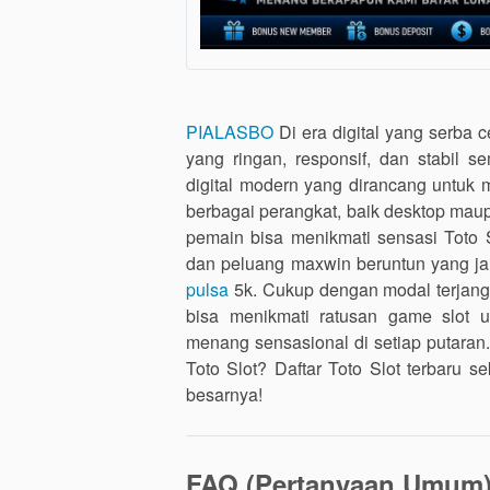
PIALASBO
Di era digital yang serba 
yang ringan, responsif, dan stabil s
digital modern yang dirancang untuk
berbagai perangkat, baik desktop mau
pemain bisa menikmati sensasi Toto S
dan peluang maxwin beruntun yang jauh
pulsa
5k. Cukup dengan modal terjang
bisa menikmati ratusan game slot 
menang sensasional di setiap putaran.
Toto Slot? Daftar Toto Slot terbaru 
besarnya!
FAQ (Pertanyaan Umum