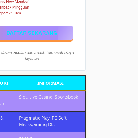
nus New Member
mati semua pasaran togel resmi (HK, SGP,
shback Mingguan
pport 24 Jam
Y, Macau) dengan Slot Dana dan cashback
arik.
DAFTAR SEKARANG
100.000
mber VIP
Pilih
Rp
atkan layanan prioritas, bonus mingguan,
 dalam Rupiah dan sudah termasuk biaya
diksi eksklusif, dan support khusus dari tim
layanan
tPulsa.
ORI
INFORMASI
Slot, Live Casino, Sportsbook
an
 &
Pragmatic Play, PG Soft,
Microgaming DLL