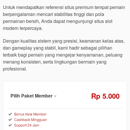
Untuk mendapatkan referensi situs premium tempat pemain
berpengalaman mencari stabilitas tinggi dan pola
permainan bersih, Anda dapat mengunjungi situs slot
modern terpercaya.
Dengan kualitas sistem yang presisi, keamanan kelas atas,
dan gameplay yang stabil, kami hadir sebagai pilihan
terbaik bagi pemain yang mengejar kenyamanan, peluang
menang konsisten, serta lingkungan bermain yang
profesional.
Rp
5.000
Pilih Paket Member
Member
Aktif
Reguler
Bonus New Member
Cashback Mingguan
5.000
Rp
Support 24 Jam