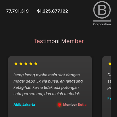
77,791,319
$1,225,877,122
Testimoni Member
★★★★★
★★
Iseng iseng nyoba main slot dengan
Depo v
modal depo 5k via pulsa, eh langsung
satset
ketagihan karna tidak ada potongan
potong
satu persen mu, dan malah meledak
Fatcat
Abib,Jakarta
Member Setia