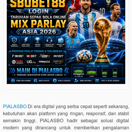
PIALASBO
Di era digital yang serba cepat seperti sekarang,
kebutuhan akan platform yang ringan, responsif, dan stabil
semakin tinggi. PIALASBO hadir sebagai solusi digital
modern yang dirancang untuk memberikan pengalaman