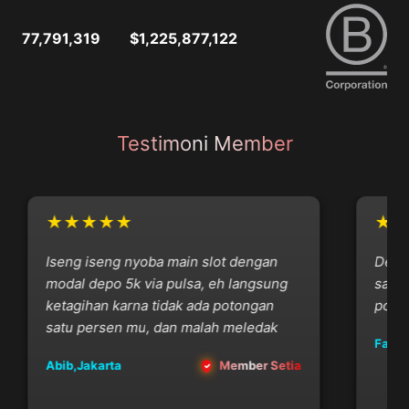
77,791,319
$1,225,877,122
Testimoni Member
★★★★★
★★
Iseng iseng nyoba main slot dengan
Depo v
modal depo 5k via pulsa, eh langsung
satset
ketagihan karna tidak ada potongan
potong
satu persen mu, dan malah meledak
Fatcat
Abib,Jakarta
Member Setia