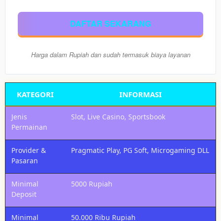
Nikmati
semua
DAFTAR SEKARANG
pasaran
togel
resmi
Harga dalam Rupiah dan sudah termasuk biaya layanan
(HK,
SGP,
SDY,
Macau)
KATEGORI
INFORMASI
dengan
Slot
Jenis
Slot, Live Casino, Sportsbook
Dana
Permainan
dan
cashback
menarik.
Provider &
Pragmatic Play, PG Soft, Microgaming DLL
Pasaran
Member
Pilih
Minimal
5000 Rupiah
VIP
Deposit
100.000
Rp
Dapatkan
Minimal
50.000 Ribu Rupiah