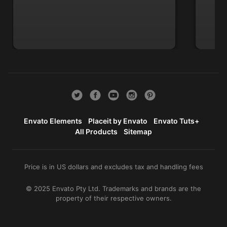
Envato Elements
Placeit by Envato
Envato Tuts+
All Products
Sitemap
Price is in US dollars and excludes tax and handling fees
© 2025 Envato Pty Ltd. Trademarks and brands are the
property of their respective owners.