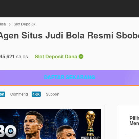
ulsa
Slot Depo 5k
Agen Situs Judi Bola Resmi Sbob
45,621
sales
Slot Deposit Dana
DAFTAR SEKARANG
Comments
Support
.5K
4.6K
Pili
Mem
Me