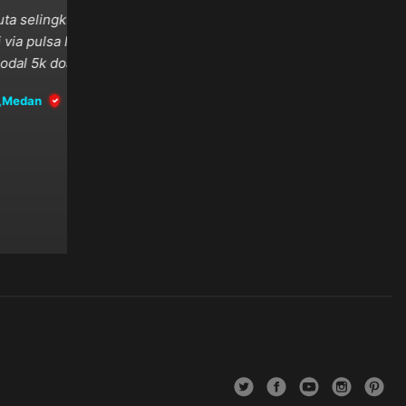
selingkuh, tapi gua
Buat kalian yang ingin modal re
ia pulsa lebih praktis
bisa dapet jackpot sampe jutaan
l 5k doang.
tempatnya, disini sudah di rek
sama orang orang, karna terbuk
edan
Member Setia
membayar dan gacor!
Anna,Medan
Memb