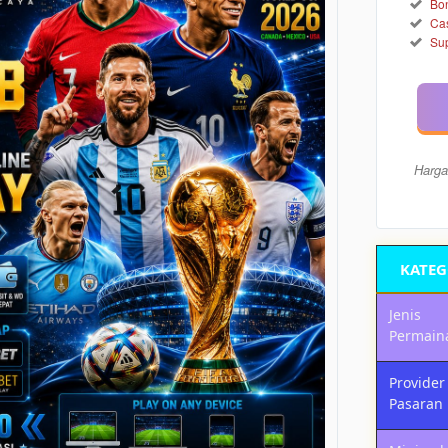
Bo
Nik
Ca
Su
SD
men
Me
Dap
Harga
pre
Slo
KATEG
Jenis
Permain
Provider
Pasaran