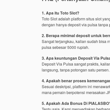
1. Apa itu Toto Slot?
Toto Slot adalah platform situs slot 
dengan hanya deposit via pulsa tanpa
2. Berapa minimal deposit untuk ber
Sangat terjangkau, kalian sudah bisa 
pulsa sebesar 5000 rupiah.
3. Apa keuntungan Deposit Via Puls
Deposit Via Pulsa sangat praktis, kalia
langsung, tanpa potongan satu persen.
4. Apakah benar proses kemenanga
Sesuai deskripsi, platform ini menaw
mana pemain berpotensi merasakan JP
5. Apakah Ada Bonus Di PIALASBO
Tentu saja, Kami menyediakan berbaga