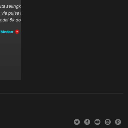
selingkuh, tapi gua
Buat kalian yang ingin modal re
a pulsa lebih praktis
bisa dapet jackpot sampe jutaan
l 5k doang.
tempatnya, disini sudah di rek
sama orang orang, karna terbuk
edan
Member Setia
membayar dan gacor!
Anna,Medan
Memb