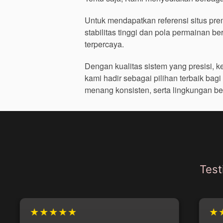
Untuk mendapatkan referensi situs p
stabilitas tinggi dan pola permainan b
terpercaya.
Dengan kualitas sistem yang presisi, 
kami hadir sebagai pilihan terbaik b
menang konsisten, serta lingkungan be
Tes
★★★★★
★★