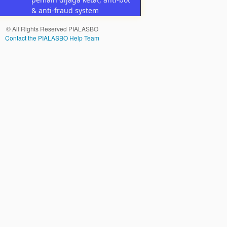
& anti-fraud system
© All Rights Reserved PIALASBO
Contact the PIALASBO Help Team