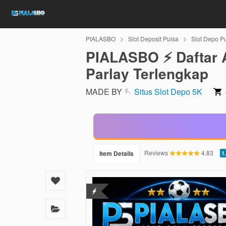
PIALASBO
Slot Deposit Pulsa
Slot Depo P
PIALASBO ⚡️ Daftar 
Parlay Terlengkap
MADE BY 🪡
Situs Slot Depo 5K
4.83
Reviews
4.83
Item Details
1
stars