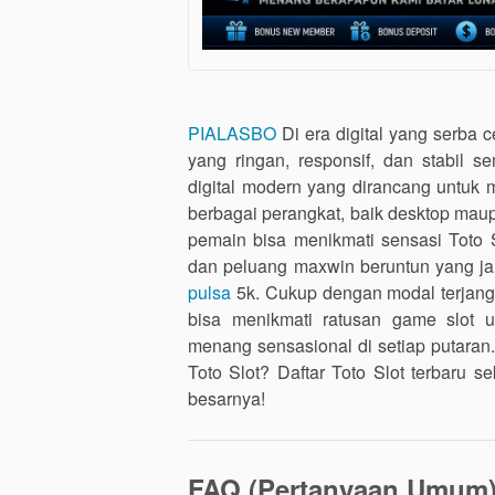
PIALASBO
Di era digital yang serba 
yang ringan, responsif, dan stabil s
digital modern yang dirancang untuk
berbagai perangkat, baik desktop mau
pemain bisa menikmati sensasi Toto S
dan peluang maxwin beruntun yang jauh
pulsa
5k. Cukup dengan modal terjang
bisa menikmati ratusan game slot 
menang sensasional di setiap putaran.
Toto Slot? Daftar Toto Slot terbaru 
besarnya!
FAQ (Pertanyaan Umum