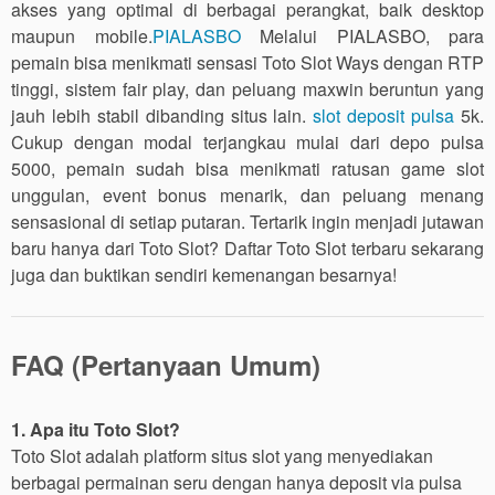
akses yang optimal di berbagai perangkat, baik desktop
maupun mobile.
PIALASBO
Melalui PIALASBO, para
pemain bisa menikmati sensasi Toto Slot Ways dengan RTP
tinggi, sistem fair play, dan peluang maxwin beruntun yang
jauh lebih stabil dibanding situs lain.
slot deposit pulsa
5k.
Cukup dengan modal terjangkau mulai dari depo pulsa
5000, pemain sudah bisa menikmati ratusan game slot
unggulan, event bonus menarik, dan peluang menang
sensasional di setiap putaran. Tertarik ingin menjadi jutawan
baru hanya dari Toto Slot? Daftar Toto Slot terbaru sekarang
juga dan buktikan sendiri kemenangan besarnya!
FAQ (Pertanyaan Umum)
1. Apa itu Toto Slot?
Toto Slot adalah platform situs slot yang menyediakan
berbagai permainan seru dengan hanya deposit via pulsa