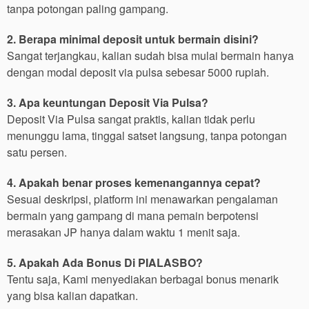
tanpa potongan paling gampang.
2. Berapa minimal deposit untuk bermain disini?
Sangat terjangkau, kalian sudah bisa mulai bermain hanya
dengan modal deposit via pulsa sebesar 5000 rupiah.
3. Apa keuntungan Deposit Via Pulsa?
Deposit Via Pulsa sangat praktis, kalian tidak perlu
menunggu lama, tinggal satset langsung, tanpa potongan
satu persen.
4. Apakah benar proses kemenangannya cepat?
Sesuai deskripsi, platform ini menawarkan pengalaman
bermain yang gampang di mana pemain berpotensi
merasakan JP hanya dalam waktu 1 menit saja.
5. Apakah Ada Bonus Di PIALASBO?
Tentu saja, Kami menyediakan berbagai bonus menarik
yang bisa kalian dapatkan.