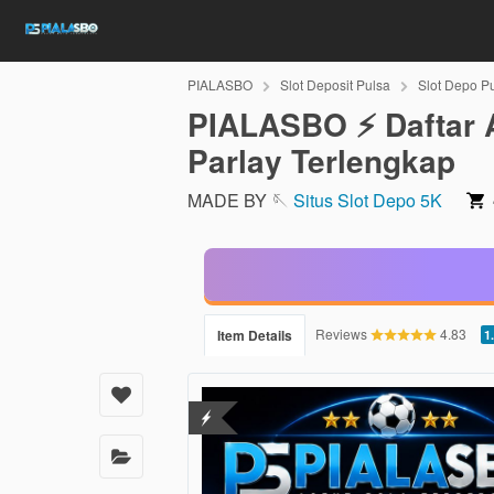
PIALASBO
Slot Deposit Pulsa
Slot Depo P
PIALASBO ⚡️ Daftar 
Parlay Terlengkap
MADE BY 🪡
Situs Slot Depo 5K
4.83
Reviews
4.83
Item Details
1
stars