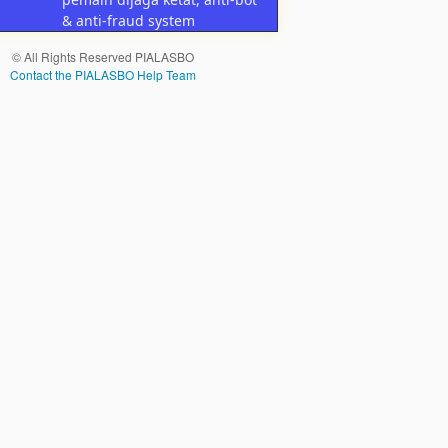
& anti-fraud system
© All Rights Reserved PIALASBO
Contact the PIALASBO Help Team