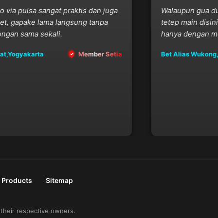
ia pulsa sangat praktis dan juga
Walaupun gua duta 
, gapake lama langsung tanpa
tetep main disini vi
an sama sekali.
hanya dengan moda
,Yogyakarta
Member Setia
Bet Alias Wukong,M
l Products
Sitemap
their respective owners.