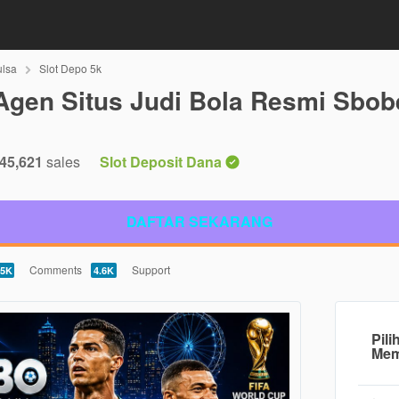
ulsa
Slot Depo 5k
Agen Situs Judi Bola Resmi Sbob
45,621
sales
Slot Deposit Dana
DAFTAR SEKARANG
Comments
Support
.5K
4.6K
Pili
Mem
Me