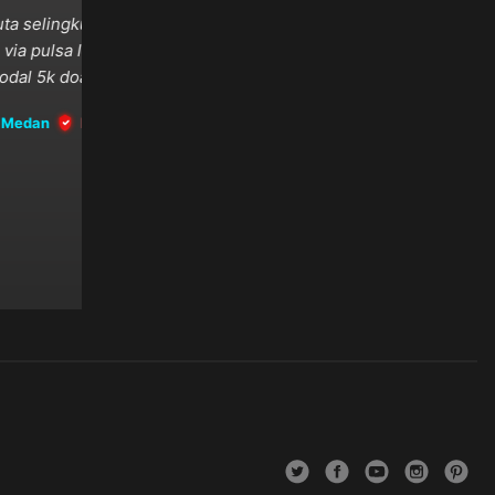
selingkuh, tapi gua
Buat kalian yang ingin modal re
a pulsa lebih praktis
bisa dapet jackpot sampe jutaan,
l 5k doang.
tempatnya, disini sudah di rek
sama orang orang, karna terbuk
edan
Member Setia
membayar dan gacor!
Anna,Medan
Memb