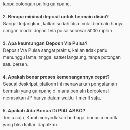
tanpa potongan paling gampang.
2. Berapa minimal deposit untuk bermain disini?
Sangat terjangkau, kalian sudah bisa mulai bermain hanya
dengan modal deposit via pulsa sebesar 5000 rupiah.
3. Apa keuntungan Deposit Via Pulsa?
Deposit Via Pulsa sangat praktis, kalian tidak perlu
menunggu lama, tinggal satset langsung, tanpa potongan
satu persen.
4. Apakah benar proses kemenangannya cepat?
Sesuai deskripsi, platform ini menawarkan pengalaman
bermain yang gampang di mana pemain berpotensi
merasakan JP hanya dalam waktu 1 menit saja.
5. Apakah Ada Bonus Di PIALASBO?
Tentu saja, Kami menyediakan berbagai bonus menarik
yang bisa kalian dapatkan.