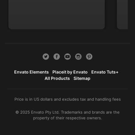
Envato Elements
Placeit by Envato
Envato Tuts+
All Products
Sitemap
Price is in US dollars and excludes tax and handling fees
© 2025 Envato Pty Ltd. Trademarks and brands are the
property of their respective owners.