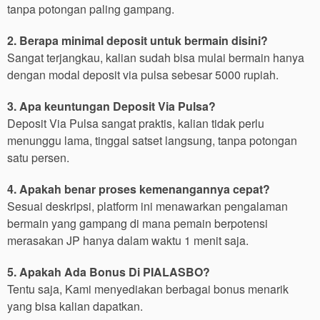
tanpa potongan paling gampang.
2. Berapa minimal deposit untuk bermain disini?
Sangat terjangkau, kalian sudah bisa mulai bermain hanya
dengan modal deposit via pulsa sebesar 5000 rupiah.
3. Apa keuntungan Deposit Via Pulsa?
Deposit Via Pulsa sangat praktis, kalian tidak perlu
menunggu lama, tinggal satset langsung, tanpa potongan
satu persen.
4. Apakah benar proses kemenangannya cepat?
Sesuai deskripsi, platform ini menawarkan pengalaman
bermain yang gampang di mana pemain berpotensi
merasakan JP hanya dalam waktu 1 menit saja.
5. Apakah Ada Bonus Di PIALASBO?
Tentu saja, Kami menyediakan berbagai bonus menarik
yang bisa kalian dapatkan.