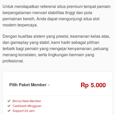
Untuk mendapatkan referensi situs premium tempat pemain
berpengalaman mencari stabilitas tinggi dan pola
permainan bersih, Anda dapat mengunjungi situs slot
modern terpercaya.
Dengan kualitas sistem yang presisi, keamanan kelas atas,
dan gameplay yang stabil, kami hadir sebagai pilihan
terbaik bagi pemain yang mengejar kenyamanan, peluang
menang konsisten, serta lingkungan bermain yang
profesional.
Rp
5.000
Pilih Paket Member
Member
Aktif
Reguler
Bonus New Member
Cashback Mingguan
5.000
Rp
Support 24 Jam