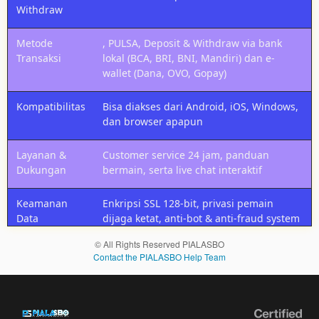
layanan
Withdraw
prioritas,
bonus
Metode
, PULSA, Deposit & Withdraw via bank
mingguan,
Transaksi
lokal (BCA, BRI, BNI, Mandiri) dan e-
prediksi
wallet (Dana, OVO, Gopay)
eksklusif,
dan
Kompatibilitas
Bisa diakses dari Android, iOS, Windows,
support
dan browser apapun
khusus
dari tim
Layanan &
Customer service 24 jam, panduan
SlotPulsa.
Dukungan
bermain, serta live chat interaktif
Keamanan
Enkripsi SSL 128-bit, privasi pemain
Data
dijaga ketat, anti-bot & anti-fraud system
© All Rights Reserved PIALASBO
Contact the PIALASBO Help Team