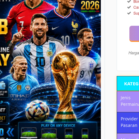
Bo
Nik
Ca
Su
SD
men
Me
Dap
Harga
pre
Slo
KATEG
Jenis
Permain
Provider
Pasaran