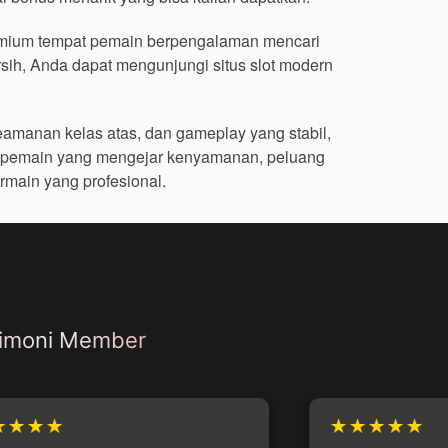
remium tempat pemain berpengalaman mencari
ersih, Anda dapat mengunjungi situs slot modern
keamanan kelas atas, dan gameplay yang stabil,
agi pemain yang mengejar kenyamanan, peluang
rmain yang profesional.
timoni Member
★★★
★★★★★