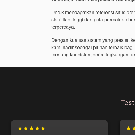
Untuk mendapatkan referensi situs p
stabilitas tinggi dan pola permainan b
terpercaya.
Dengan kualitas sistem yang presisi, 
kami hadir sebagai pilihan terbaik b
menang konsisten, serta lingkungan be
Tes
★★★★★
★★