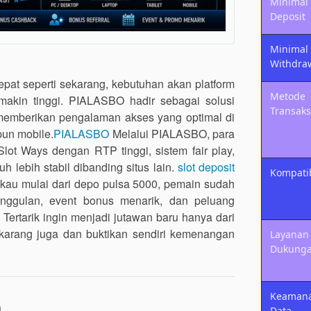
Minimal
Deposit
Minimal
Withdra
cepat seperti sekarang, kebutuhan akan platform
Metode
emakin tinggi. PIALASBO hadir sebagai solusi
Transaks
 memberikan pengalaman akses yang optimal di
pun mobile.
PIALASBO
Melalui PIALASBO, para
lot Ways dengan RTP tinggi, sistem fair play,
 lebih stabil dibanding situs lain.
slot deposit
Kompatib
kau mulai dari depo pulsa 5000, pemain sudah
unggulan, event bonus menarik, dan peluang
 Tertarik ingin menjadi jutawan baru hanya dari
sekarang juga dan buktikan sendiri kemenangan
Layanan
Dukung
Keaman
)
Data