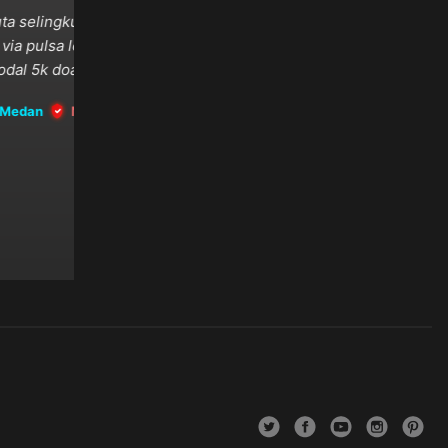
selingkuh, tapi gua
Buat kalian yang ingin modal re
a pulsa lebih praktis
bisa dapet jackpot sampe jutaan,
l 5k doang.
tempatnya, disini sudah di rek
sama orang orang, karna terbuk
edan
Member Setia
membayar dan gacor!
Anna,Medan
Memb