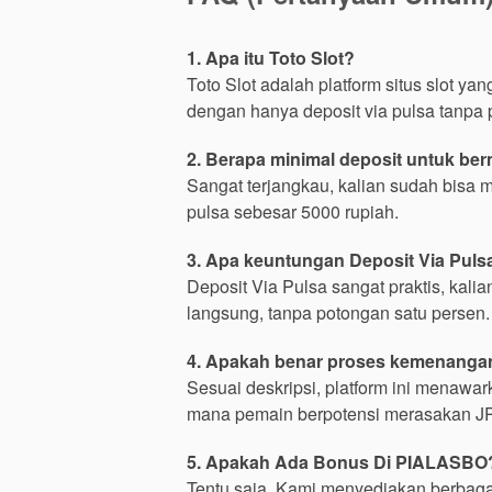
1. Apa itu Toto Slot?
Toto Slot adalah platform situs slot 
dengan hanya deposit via pulsa tanpa
2. Berapa minimal deposit untuk ber
Sangat terjangkau, kalian sudah bisa 
pulsa sebesar 5000 rupiah.
3. Apa keuntungan Deposit Via Puls
Deposit Via Pulsa sangat praktis, kalia
langsung, tanpa potongan satu persen.
4. Apakah benar proses kemenanga
Sesuai deskripsi, platform ini menaw
mana pemain berpotensi merasakan JP
5. Apakah Ada Bonus Di PIALASBO
Tentu saja, Kami menyediakan berbaga