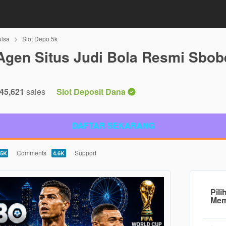
ulsa
Slot Depo 5k
Agen Situs Judi Bola Resmi Sbob
45,621
sales
Slot Deposit Dana
DAFTAR SEKARANG
Comments
Support
.5K
4.6K
Pili
Mem
Me