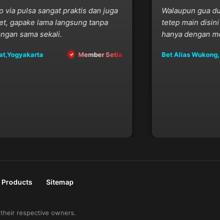
ia pulsa sangat praktis dan juga
Walaupun gua duta 
, gapake lama langsung tanpa
tetep main disini vi
an sama sekali.
hanya dengan moda
,Yogyakarta
Member Setia
Bet Alias Wukong,M
l Products
Sitemap
their respective owners.