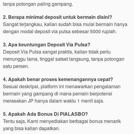
tanpa potongan paling gampang.
2. Berapa minimal deposit untuk bermain disini?
Sangat terjangkau, kalian sudah bisa mulai bermain hanya
dengan modal deposit via pulsa sebesar 5000 rupiah.
3. Apa keuntungan Deposit Via Pulsa?
Deposit Via Pulsa sangat praktis, kalian tidak perlu
menunggu lama, tinggal satset langsung, tanpa potongan
satu persen.
4. Apakah benar proses kemenangannya cepat?
Sesuai deskripsi, platform ini menawarkan pengalaman
bermain yang gampang di mana pemain berpotensi
merasakan JP hanya dalam waktu 1 menit saja.
5. Apakah Ada Bonus Di PIALASBO?
Tentu saja, Kami menyediakan berbagai bonus menarik
yang bisa kalian dapatkan.