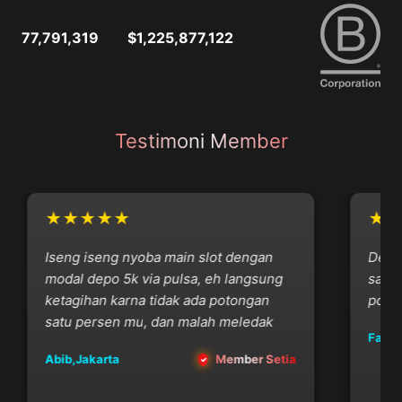
77,791,319
$1,225,877,122
Testimoni Member
★★★★★
★★
Iseng iseng nyoba main slot dengan
Depo v
modal depo 5k via pulsa, eh langsung
satset
ketagihan karna tidak ada potongan
potong
satu persen mu, dan malah meledak
Fatcat
Abib,Jakarta
Member Setia