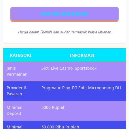
Nikmati
semua
DAFTAR SEKARANG
pasaran
togel
resmi
Harga dalam Rupiah dan sudah termasuk biaya layanan
(HK,
SGP,
SDY,
Macau)
KATEGORI
INFORMASI
dengan
Slot
Jenis
Slot, Live Casino, Sportsbook
Dana
Permainan
dan
cashback
menarik.
Provider &
Pragmatic Play, PG Soft, Microgaming DLL
Pasaran
Member
Pilih
Minimal
5000 Rupiah
VIP
Deposit
100.000
Rp
Dapatkan
Minimal
50.000 Ribu Rupiah