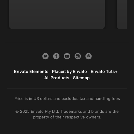
Envato Elements
Placeit by Envato
Envato Tuts+
All Products
Sitemap
Price is in US dollars and excludes tax and handling fees
© 2025 Envato Pty Ltd. Trademarks and brands are the
property of their respective owners.