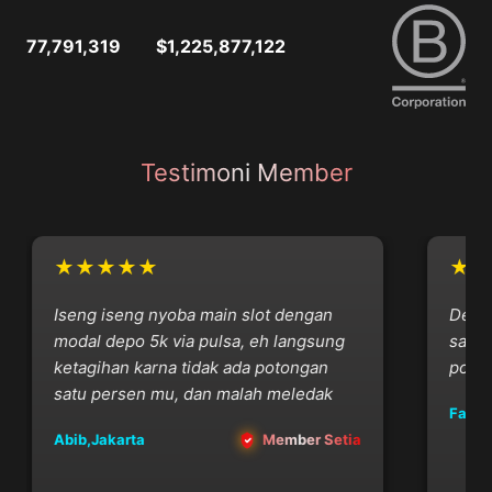
77,791,319
$1,225,877,122
Testimoni Member
★★★★★
★★
Iseng iseng nyoba main slot dengan
Depo v
modal depo 5k via pulsa, eh langsung
satset
ketagihan karna tidak ada potongan
potong
satu persen mu, dan malah meledak
Fatcat
Abib,Jakarta
Member Setia