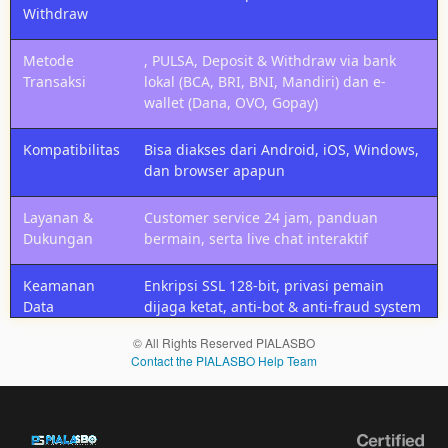
layanan
Withdraw
prioritas,
bonus
Metode
, PULSA, Deposit & Withdraw via bank
mingguan,
Transaksi
lokal (BCA, BRI, BNI, Mandiri) dan e-
prediksi
wallet (Dana, OVO, Gopay)
eksklusif,
dan
Kompatibilitas
Bisa diakses dari Android, iOS, Windows,
support
dan browser apapun
khusus
dari tim
Layanan &
Customer service 24 jam, panduan
SlotPulsa.
Dukungan
bermain, serta live chat interaktif
Keamanan
Enkripsi SSL 128-bit, privasi pemain
Data
dijaga ketat, anti-bot & anti-fraud system
© All Rights Reserved PIALASBO
Contact the PIALASBO Help Team