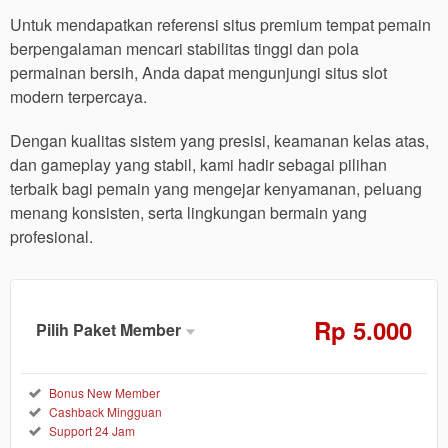
Untuk mendapatkan referensi situs premium tempat pemain
berpengalaman mencari stabilitas tinggi dan pola
permainan bersih, Anda dapat mengunjungi situs slot
modern terpercaya.
Dengan kualitas sistem yang presisi, keamanan kelas atas,
dan gameplay yang stabil, kami hadir sebagai pilihan
terbaik bagi pemain yang mengejar kenyamanan, peluang
menang konsisten, serta lingkungan bermain yang
profesional.
Rp
5.000
Pilih Paket Member
Member
Aktif
Reguler
Bonus New Member
Cashback Mingguan
5.000
Rp
Support 24 Jam