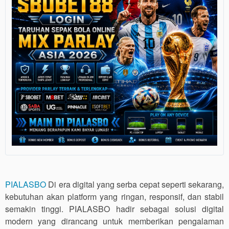
PIALASBO
Di era digital yang serba cepat seperti sekarang,
kebutuhan akan platform yang ringan, responsif, dan stabil
semakin tinggi. PIALASBO hadir sebagai solusi digital
modern yang dirancang untuk memberikan pengalaman