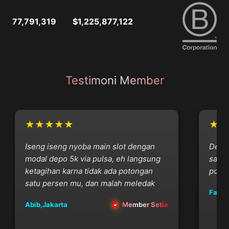
77,791,319
$1,225,877,122
Testimoni Member
★★★★★
★★
Iseng iseng nyoba main slot dengan
Depo v
modal depo 5k via pulsa, eh langsung
satset
ketagihan karna tidak ada potongan
potong
satu persen mu, dan malah meledak
Fatcat
Abib,Jakarta
Member Setia