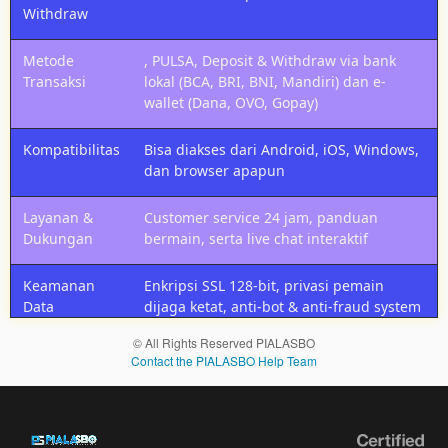
layanan
Withdraw
prioritas,
bonus
Metode
, PULSA, Deposit & Withdraw via bank
mingguan,
Transaksi
lokal (BCA, BRI, BNI, Mandiri) dan e-
prediksi
wallet (Dana, OVO, Gopay)
eksklusif,
dan
Kompatibilitas
Bisa diakses dari Android, iOS, Windows,
support
dan browser apapun
khusus
dari tim
Layanan &
Customer service 24 jam, panduan
SlotPulsa.
Dukungan
bermain, serta live chat interaktif
Keamanan
Enkripsi SSL 128-bit, privasi pemain
Data
dijaga ketat, anti-bot & anti-fraud system
© All Rights Reserved PIALASBO
Contact the PIALASBO Help Team