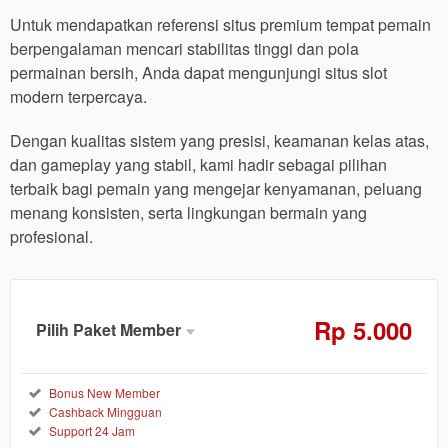
Untuk mendapatkan referensi situs premium tempat pemain
berpengalaman mencari stabilitas tinggi dan pola
permainan bersih, Anda dapat mengunjungi situs slot
modern terpercaya.
Dengan kualitas sistem yang presisi, keamanan kelas atas,
dan gameplay yang stabil, kami hadir sebagai pilihan
terbaik bagi pemain yang mengejar kenyamanan, peluang
menang konsisten, serta lingkungan bermain yang
profesional.
Rp
5.000
Pilih Paket Member
Member
Aktif
Reguler
Bonus New Member
Cashback Mingguan
5.000
Rp
Support 24 Jam