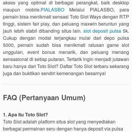
akses yang optimal di berbagai perangkat, baik desktop
maupun mobile.
PIALASBO
Melalui PIALASBO, para
pemain bisa menikmati sensasi Toto Slot Ways dengan RTP
tinggi, sistem fair play, dan peluang maxwin beruntun yang
jauh lebih stabil dibanding situs lain.
slot deposit pulsa
5k.
Cukup dengan modal terjangkau mulai dari depo pulsa
5000, pemain sudah bisa menikmati ratusan game slot
unggulan, event bonus menarik, dan peluang menang
sensasional di setiap putaran. Tertarik ingin menjadi jutawan
baru hanya dari Toto Slot? Daftar Toto Slot terbaru sekarang
juga dan buktikan sendiri kemenangan besarnya!
FAQ (Pertanyaan Umum)
1. Apa itu Toto Slot?
Toto Slot adalah platform situs slot yang menyediakan
berbagai permainan seru dengan hanya deposit via pulsa