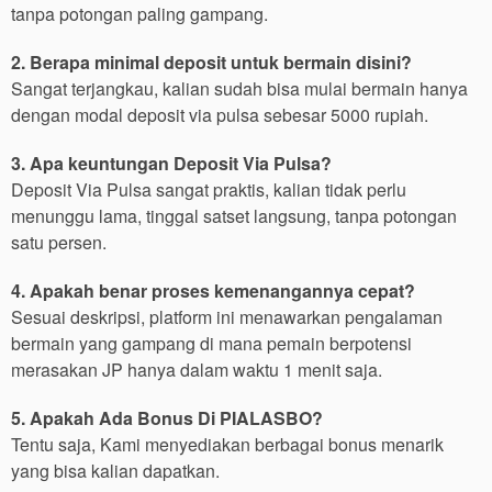
tanpa potongan paling gampang.
2. Berapa minimal deposit untuk bermain disini?
Sangat terjangkau, kalian sudah bisa mulai bermain hanya
dengan modal deposit via pulsa sebesar 5000 rupiah.
3. Apa keuntungan Deposit Via Pulsa?
Deposit Via Pulsa sangat praktis, kalian tidak perlu
menunggu lama, tinggal satset langsung, tanpa potongan
satu persen.
4. Apakah benar proses kemenangannya cepat?
Sesuai deskripsi, platform ini menawarkan pengalaman
bermain yang gampang di mana pemain berpotensi
merasakan JP hanya dalam waktu 1 menit saja.
5. Apakah Ada Bonus Di PIALASBO?
Tentu saja, Kami menyediakan berbagai bonus menarik
yang bisa kalian dapatkan.