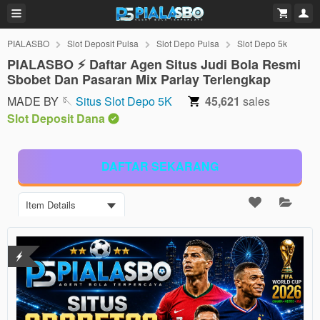
PIALASBO
Slot Deposit Pulsa
Slot Depo Pulsa
Slot Depo 5k
PIALASBO ⚡️ Daftar Agen Situs Judi Bola Resmi
Sbobet Dan Pasaran Mix Parlay Terlengkap
MADE BY 🪡
Situs Slot Depo 5K
45,621
sales
Slot Deposit Dana
DAFTAR SEKARANG
Item Details