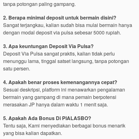
tanpa potongan paling gampang.
2. Berapa minimal deposit untuk bermain disini?
Sangat terjangkau, kalian sudah bisa mulai bermain hanya
dengan modal deposit via pulsa sebesar 5000 rupiah.
3. Apa keuntungan Deposit Via Pulsa?
Deposit Via Pulsa sangat praktis, kalian tidak perlu
menunggu lama, tinggal satset langsung, tanpa potongan
satu persen.
4. Apakah benar proses kemenangannya cepat?
Sesuai deskripsi, platform ini menawarkan pengalaman
bermain yang gampang di mana pemain berpotensi
merasakan JP hanya dalam waktu 1 menit saja.
5. Apakah Ada Bonus Di PIALASBO?
Tentu saja, Kami menyediakan berbagai bonus menarik
yang bisa kalian dapatkan.