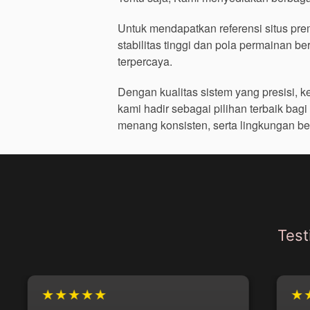
Untuk mendapatkan referensi situs p
stabilitas tinggi dan pola permainan b
terpercaya.
Dengan kualitas sistem yang presisi, 
kami hadir sebagai pilihan terbaik b
menang konsisten, serta lingkungan be
Tes
★★★★★
★★