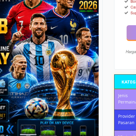
Bo
Nik
Ca
Su
SD
men
Me
Dap
Harga
pre
Slo
KATEG
Jenis
Permain
Provider
Pasaran