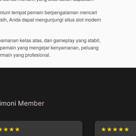
remium tempat pemain berpengalaman mencari
ersih, Anda dapat mengunjungi situs slot modern
keamanan kelas atas, dan gameplay yang stabil,
agi pemain yang mengejar kenyamanan, peluang
rmain yang profesional.
timoni Member
★★★
★★★★★