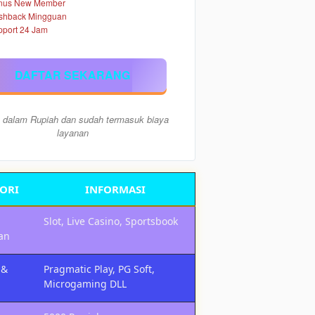
nus New Member
mati semua pasaran togel resmi (HK, SGP,
shback Mingguan
pport 24 Jam
Y, Macau) dengan Slot Dana dan cashback
arik.
DAFTAR SEKARANG
100.000
mber VIP
Pilih
Rp
atkan layanan prioritas, bonus mingguan,
 dalam Rupiah dan sudah termasuk biaya
diksi eksklusif, dan support khusus dari tim
layanan
tPulsa.
ORI
INFORMASI
Slot, Live Casino, Sportsbook
an
 &
Pragmatic Play, PG Soft,
Microgaming DLL