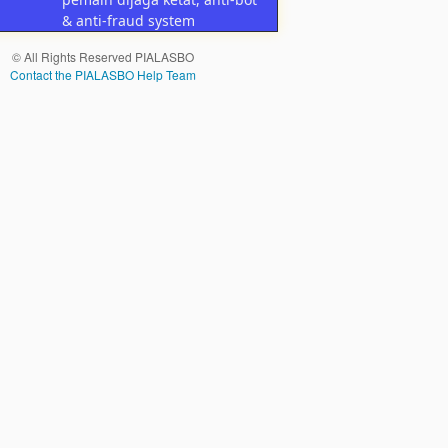
& anti-fraud system
© All Rights Reserved PIALASBO
Contact the PIALASBO Help Team