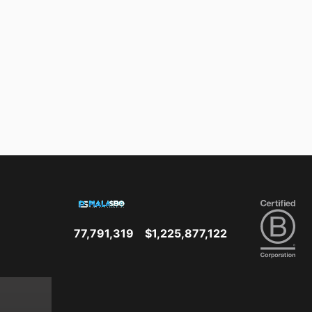
77,791,319
$1,225,877,122
★★★★★