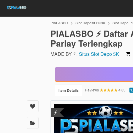
PIALASBO
Slot Deposit Pulsa
Slot Depo P
PIALASBO ⚡️ Daftar 
Parlay Terlengkap
MADE BY 🪡
Situs Slot Depo 5K
4.83
Reviews
4.83
Item Details
1
stars