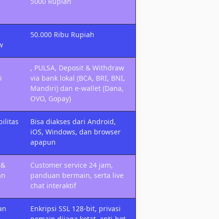
5000 Rupiah
50.000 Ribu Rupiah
w
, PULSA, Deposit & Withdraw
i
via bank lokal (BCA, BRI, BNI,
Mandiri) dan e-wallet (Dana,
OVO, Gopay)
ilitas
Bisa diakses dari Android,
iOS, Windows, dan browser
apapun
 &
Customer service 24 jam,
an
panduan bermain, serta live
chat interaktif
an
Enkripsi SSL 128-bit, privasi
pemain dijaga ketat, anti-bot