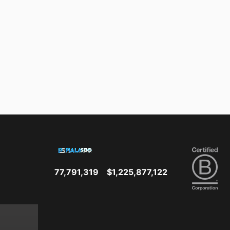
77,791,319
$1,225,877,122
★★★★★