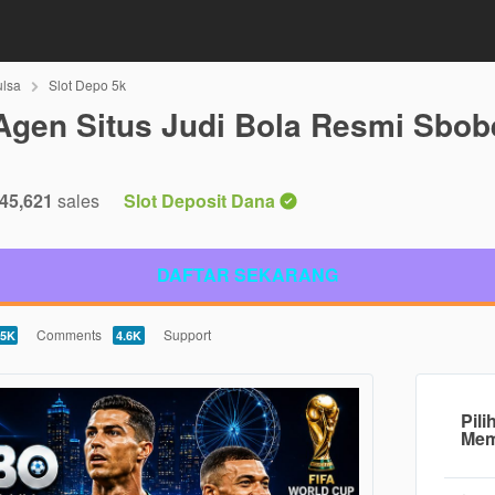
ulsa
Slot Depo 5k
Agen Situs Judi Bola Resmi Sbob
45,621
sales
Slot Deposit Dana
DAFTAR SEKARANG
Comments
Support
.5K
4.6K
Pili
Mem
Me