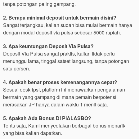
tanpa potongan paling gampang.
2. Berapa minimal deposit untuk bermain disini?
Sangat terjangkau, kalian sudah bisa mulai bermain hanya
dengan modal deposit via pulsa sebesar 5000 rupiah.
3. Apa keuntungan Deposit Via Pulsa?
Deposit Via Pulsa sangat praktis, kalian tidak perlu
menunggu lama, tinggal satset langsung, tanpa potongan
satu persen.
4. Apakah benar proses kemenangannya cepat?
Sesuai deskripsi, platform ini menawarkan pengalaman
bermain yang gampang di mana pemain berpotensi
merasakan JP hanya dalam waktu 1 menit saja.
5. Apakah Ada Bonus Di PIALASBO?
Tentu saja, Kami menyediakan berbagai bonus menarik
yang bisa kalian dapatkan.