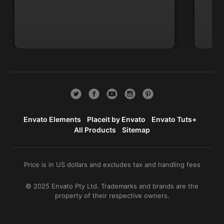
Envato Elements
Placeit by Envato
Envato Tuts+
All Products
Sitemap
Price is in US dollars and excludes tax and handling fees
© 2025 Envato Pty Ltd. Trademarks and brands are the
property of their respective owners.