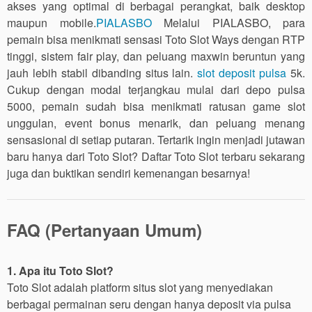
akses yang optimal di berbagai perangkat, baik desktop
maupun mobile.
PIALASBO
Melalui PIALASBO, para
pemain bisa menikmati sensasi Toto Slot Ways dengan RTP
tinggi, sistem fair play, dan peluang maxwin beruntun yang
jauh lebih stabil dibanding situs lain.
slot deposit pulsa
5k.
Cukup dengan modal terjangkau mulai dari depo pulsa
5000, pemain sudah bisa menikmati ratusan game slot
unggulan, event bonus menarik, dan peluang menang
sensasional di setiap putaran. Tertarik ingin menjadi jutawan
baru hanya dari Toto Slot? Daftar Toto Slot terbaru sekarang
juga dan buktikan sendiri kemenangan besarnya!
FAQ (Pertanyaan Umum)
1. Apa itu Toto Slot?
Toto Slot adalah platform situs slot yang menyediakan
berbagai permainan seru dengan hanya deposit via pulsa