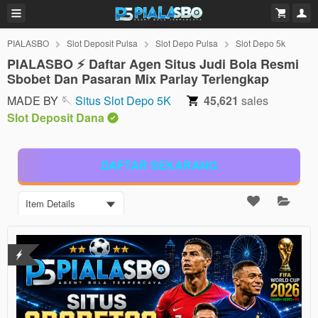
PIALASBO
Slot Deposit Pulsa
Slot Depo Pulsa
Slot Depo 5k
PIALASBO ⚡️ Daftar Agen Situs Judi Bola Resmi
Sbobet Dan Pasaran Mix Parlay Terlengkap
MADE BY 🪡
Situs Slot Depo 5K
45,621
sales
Slot Deposit Dana
DAFTAR SEKARANG
Item Details