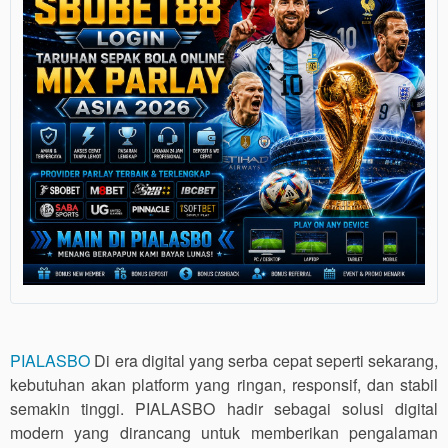
PIALASBO
Di era digital yang serba cepat seperti sekarang,
kebutuhan akan platform yang ringan, responsif, dan stabil
semakin tinggi. PIALASBO hadir sebagai solusi digital
modern yang dirancang untuk memberikan pengalaman