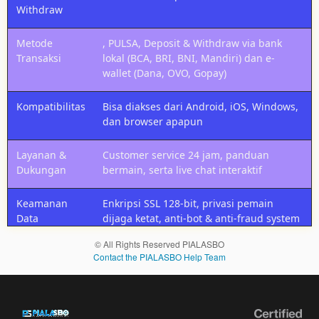
layanan
Withdraw
prioritas,
bonus
Metode
, PULSA, Deposit & Withdraw via bank
mingguan,
Transaksi
lokal (BCA, BRI, BNI, Mandiri) dan e-
prediksi
wallet (Dana, OVO, Gopay)
eksklusif,
dan
Kompatibilitas
Bisa diakses dari Android, iOS, Windows,
support
dan browser apapun
khusus
dari tim
Layanan &
Customer service 24 jam, panduan
SlotPulsa.
Dukungan
bermain, serta live chat interaktif
Keamanan
Enkripsi SSL 128-bit, privasi pemain
Data
dijaga ketat, anti-bot & anti-fraud system
© All Rights Reserved PIALASBO
Contact the PIALASBO Help Team