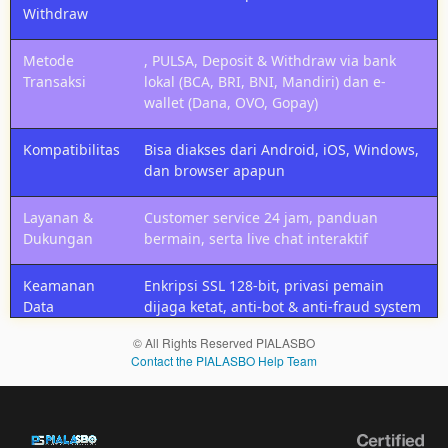
layanan
Withdraw
prioritas,
bonus
Metode
, PULSA, Deposit & Withdraw via bank
mingguan,
Transaksi
lokal (BCA, BRI, BNI, Mandiri) dan e-
prediksi
wallet (Dana, OVO, Gopay)
eksklusif,
dan
Kompatibilitas
Bisa diakses dari Android, iOS, Windows,
support
dan browser apapun
khusus
dari tim
Layanan &
Customer service 24 jam, panduan
SlotPulsa.
Dukungan
bermain, serta live chat interaktif
Keamanan
Enkripsi SSL 128-bit, privasi pemain
Data
dijaga ketat, anti-bot & anti-fraud system
© All Rights Reserved PIALASBO
Contact the PIALASBO Help Team