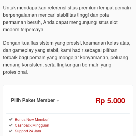
Untuk mendapatkan referensi situs premium tempat pemain
berpengalaman mencari stabilitas tinggi dan pola
permainan bersih, Anda dapat mengunjungi situs slot
modern terpercaya.
Dengan kualitas sistem yang presisi, keamanan kelas atas,
dan gameplay yang stabil, kami hadir sebagai pilihan
terbaik bagi pemain yang mengejar kenyamanan, peluang
menang konsisten, serta lingkungan bermain yang
profesional.
Rp
5.000
Pilih Paket Member
Member
Aktif
Reguler
Bonus New Member
Cashback Mingguan
5.000
Rp
Support 24 Jam