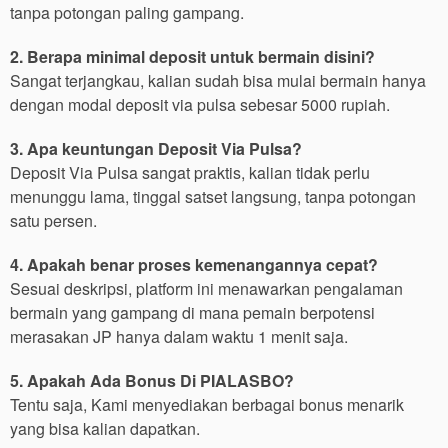
tanpa potongan paling gampang.
2. Berapa minimal deposit untuk bermain disini?
Sangat terjangkau, kalian sudah bisa mulai bermain hanya
dengan modal deposit via pulsa sebesar 5000 rupiah.
3. Apa keuntungan Deposit Via Pulsa?
Deposit Via Pulsa sangat praktis, kalian tidak perlu
menunggu lama, tinggal satset langsung, tanpa potongan
satu persen.
4. Apakah benar proses kemenangannya cepat?
Sesuai deskripsi, platform ini menawarkan pengalaman
bermain yang gampang di mana pemain berpotensi
merasakan JP hanya dalam waktu 1 menit saja.
5. Apakah Ada Bonus Di PIALASBO?
Tentu saja, Kami menyediakan berbagai bonus menarik
yang bisa kalian dapatkan.