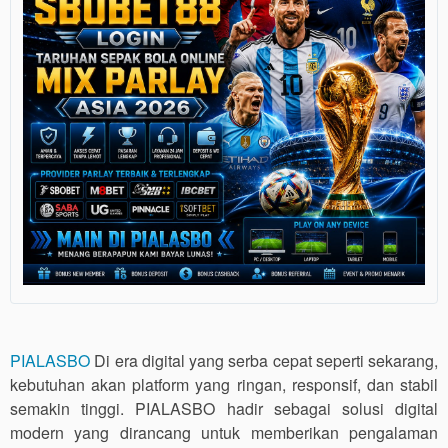
PIALASBO
Di era digital yang serba cepat seperti sekarang,
kebutuhan akan platform yang ringan, responsif, dan stabil
semakin tinggi. PIALASBO hadir sebagai solusi digital
modern yang dirancang untuk memberikan pengalaman