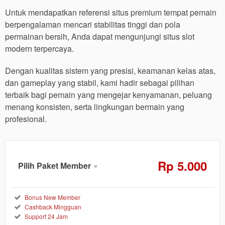
Untuk mendapatkan referensi situs premium tempat pemain
berpengalaman mencari stabilitas tinggi dan pola
permainan bersih, Anda dapat mengunjungi situs slot
modern terpercaya.
Dengan kualitas sistem yang presisi, keamanan kelas atas,
dan gameplay yang stabil, kami hadir sebagai pilihan
terbaik bagi pemain yang mengejar kenyamanan, peluang
menang konsisten, serta lingkungan bermain yang
profesional.
Rp
5.000
Pilih Paket Member
Member
Aktif
Reguler
Bonus New Member
Cashback Mingguan
5.000
Rp
Support 24 Jam