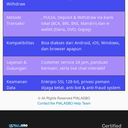
layanan
Withdraw
prioritas,
bonus
Metode
, PULSA, Deposit & Withdraw via bank
mingguan,
Transaksi
lokal (BCA, BRI, BNI, Mandiri) dan e-
prediksi
wallet (Dana, OVO, Gopay)
eksklusif,
dan
Kompatibilitas
Bisa diakses dari Android, iOS, Windows,
support
dan browser apapun
khusus
dari tim
Layanan &
Customer service 24 jam, panduan
SlotPulsa.
Dukungan
bermain, serta live chat interaktif
Keamanan
Enkripsi SSL 128-bit, privasi pemain
Data
dijaga ketat, anti-bot & anti-fraud system
© All Rights Reserved PIALASBO
Contact the PIALASBO Help Team