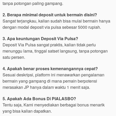
tanpa potongan paling gampang.
2. Berapa minimal deposit untuk bermain disini?
Sangat terjangkau, kalian sudah bisa mulai bermain hanya
dengan modal deposit via pulsa sebesar 5000 rupiah.
3. Apa keuntungan Deposit Via Pulsa?
Deposit Via Pulsa sangat praktis, kalian tidak perlu
menunggu lama, tinggal satset langsung, tanpa potongan
satu persen.
4. Apakah benar proses kemenangannya cepat?
Sesuai deskripsi, platform ini menawarkan pengalaman
bermain yang gampang di mana pemain berpotensi
merasakan JP hanya dalam waktu 1 menit saja.
5. Apakah Ada Bonus Di PIALASBO?
Tentu saja, Kami menyediakan berbagai bonus menarik
yang bisa kalian dapatkan.