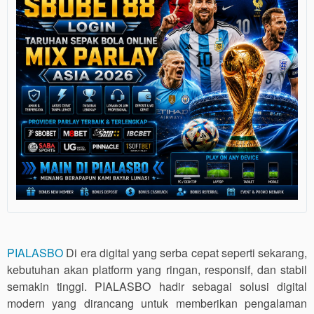
PIALASBO
Di era digital yang serba cepat seperti sekarang,
kebutuhan akan platform yang ringan, responsif, dan stabil
semakin tinggi. PIALASBO hadir sebagai solusi digital
modern yang dirancang untuk memberikan pengalaman