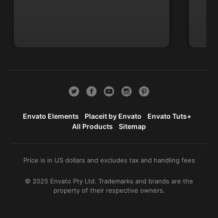
Envato Elements
Placeit by Envato
Envato Tuts+
All Products
Sitemap
Price is in US dollars and excludes tax and handling fees
© 2025 Envato Pty Ltd. Trademarks and brands are the
property of their respective owners.