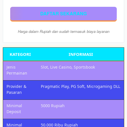
Nikmati
semua
DAFTAR SEKARANG
pasaran
togel
resmi
Harga dalam Rupiah dan sudah termasuk biaya layanan
(HK,
SGP,
SDY,
Macau)
KATEGORI
INFORMASI
dengan
Slot
Jenis
Slot, Live Casino, Sportsbook
Dana
Permainan
dan
cashback
menarik.
Provider &
Pragmatic Play, PG Soft, Microgaming DLL
Pasaran
Member
Pilih
Minimal
5000 Rupiah
VIP
Deposit
100.000
Rp
Dapatkan
Minimal
50.000 Ribu Rupiah