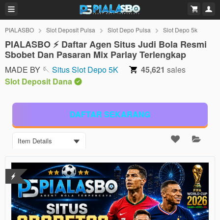
PIALASBO
Slot Deposit Pulsa
Slot Depo Pulsa
Slot Depo 5k
PIALASBO ⚡️ Daftar Agen Situs Judi Bola Resmi
Sbobet Dan Pasaran Mix Parlay Terlengkap
MADE BY 🪡
Situs Slot Depo 5K
45,621
sales
Slot Deposit Dana
DAFTAR SEKARANG
Item Details