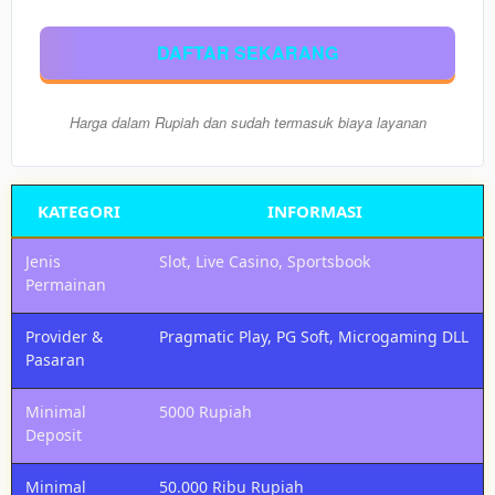
Nikmati
semua
DAFTAR SEKARANG
pasaran
togel
resmi
Harga dalam Rupiah dan sudah termasuk biaya layanan
(HK,
SGP,
SDY,
Macau)
KATEGORI
INFORMASI
dengan
Slot
Jenis
Slot, Live Casino, Sportsbook
Dana
Permainan
dan
cashback
menarik.
Provider &
Pragmatic Play, PG Soft, Microgaming DLL
Pasaran
Member
Pilih
Minimal
5000 Rupiah
VIP
Deposit
100.000
Rp
Dapatkan
Minimal
50.000 Ribu Rupiah