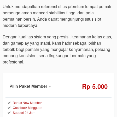
Untuk mendapatkan referensi situs premium tempat pemain
berpengalaman mencari stabilitas tinggi dan pola
permainan bersih, Anda dapat mengunjungi situs slot
modern terpercaya.
Dengan kualitas sistem yang presisi, keamanan kelas atas,
dan gameplay yang stabil, kami hadir sebagai pilihan
terbaik bagi pemain yang mengejar kenyamanan, peluang
menang konsisten, serta lingkungan bermain yang
profesional.
Rp
5.000
Pilih Paket Member
Member
Aktif
Reguler
Bonus New Member
Cashback Mingguan
5.000
Rp
Support 24 Jam