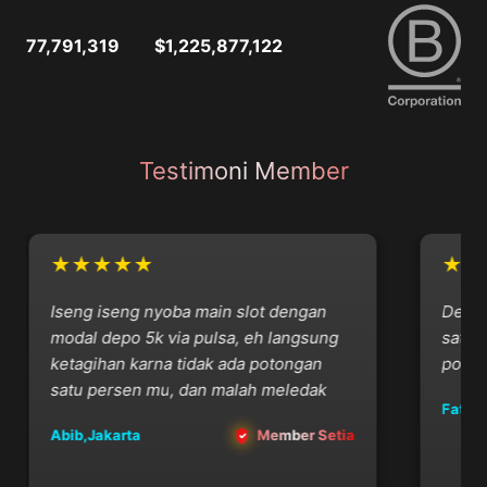
77,791,319
$1,225,877,122
Testimoni Member
★★★★★
★★
Iseng iseng nyoba main slot dengan
Depo vi
modal depo 5k via pulsa, eh langsung
satset
ketagihan karna tidak ada potongan
potong
satu persen mu, dan malah meledak
Fatcat,
Abib,Jakarta
Member Setia