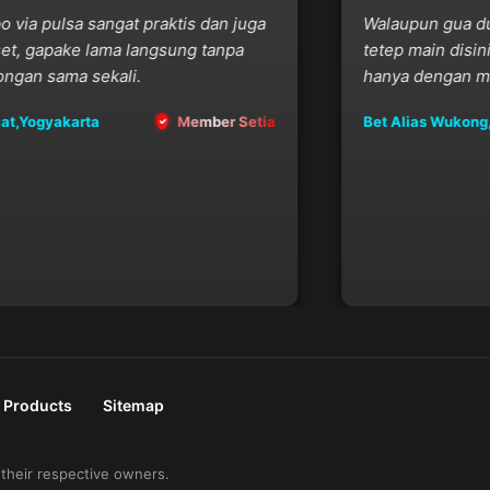
ia pulsa sangat praktis dan juga
Walaupun gua duta 
, gapake lama langsung tanpa
tetep main disini vi
an sama sekali.
hanya dengan moda
,Yogyakarta
Member Setia
Bet Alias Wukong,M
l Products
Sitemap
their respective owners.