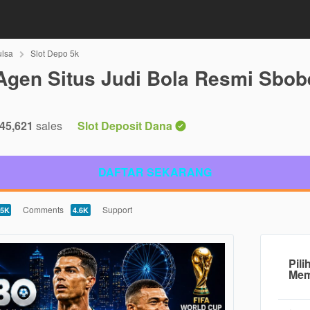
ulsa
Slot Depo 5k
Agen Situs Judi Bola Resmi Sbob
45,621
sales
Slot Deposit Dana
DAFTAR SEKARANG
Comments
Support
.5K
4.6K
Pili
Mem
Me