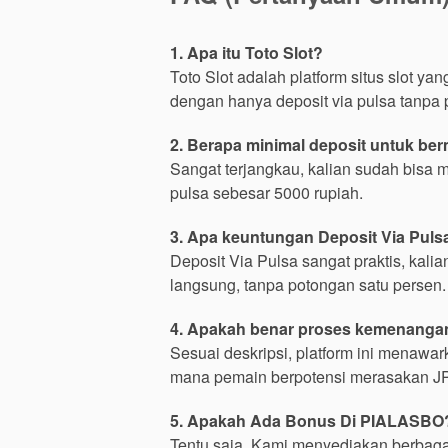
1. Apa itu Toto Slot?
Toto Slot adalah platform situs slot 
dengan hanya deposit via pulsa tanpa
2. Berapa minimal deposit untuk ber
Sangat terjangkau, kalian sudah bisa 
pulsa sebesar 5000 rupiah.
3. Apa keuntungan Deposit Via Puls
Deposit Via Pulsa sangat praktis, kalia
langsung, tanpa potongan satu persen.
4. Apakah benar proses kemenanga
Sesuai deskripsi, platform ini menaw
mana pemain berpotensi merasakan JP
5. Apakah Ada Bonus Di PIALASBO
Tentu saja, Kami menyediakan berbaga