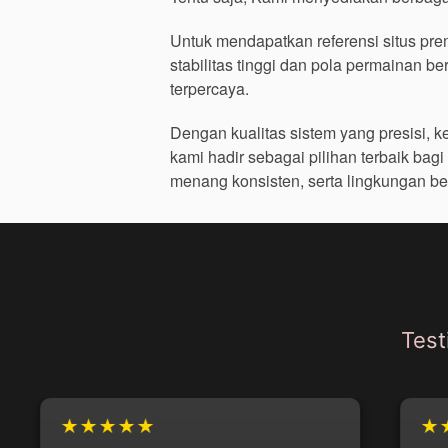
Untuk mendapatkan referensi situs p
stabilitas tinggi dan pola permainan b
terpercaya.
Dengan kualitas sistem yang presisi, 
kami hadir sebagai pilihan terbaik b
menang konsisten, serta lingkungan be
Tes
★★★★★
★★