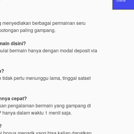
yang menyediakan berbagai permainan seru
 potongan paling gampang.
main disini?
mulai bermain hanya dengan modal deposit via
a?
n tidak perlu menunggu lama, tinggal satset
nnya cepat?
arkan pengalaman bermain yang gampang di
 hanya dalam waktu 1 menit saja.
?
i bonus menarik yang bisa kalian dapatkan.