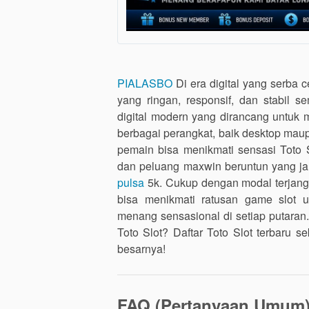
PIALASBO
Di era digital yang serba 
yang ringan, responsif, dan stabil s
digital modern yang dirancang untuk
berbagai perangkat, baik desktop mau
pemain bisa menikmati sensasi Toto S
dan peluang maxwin beruntun yang jauh
pulsa
5k. Cukup dengan modal terjang
bisa menikmati ratusan game slot 
menang sensasional di setiap putaran.
Toto Slot? Daftar Toto Slot terbaru 
besarnya!
FAQ (Pertanyaan Umum