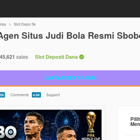
ulsa
Slot Depo 5k
Agen Situs Judi Bola Resmi Sbob
45,621
sales
Slot Deposit Dana
DAFTAR SEKARANG
Comments
Support
.5K
4.6K
Pili
Mem
Me