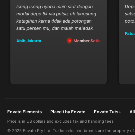
Iseng iseng nyoba main slot dengan
Depo vi
modal depo 5k via pulsa, eh langsung
satset
ketagihan karna tidak ada potongan
potong
satu persen mu, dan malah meledak
Fatcat,
Abib,Jakarta
Member Setia
Envato Elements
Placeit by Envato
Envato Tuts+
Al
Price is in US dollars and excludes tax and handling fees
© 2025 Envato Pty Ltd. Trademarks and brands are the property of 