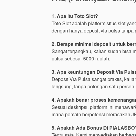
1. Apa itu Toto Slot?
Toto Slot adalah platform situs slot 
dengan hanya deposit via pulsa tanpa
2. Berapa minimal deposit untuk ber
Sangat terjangkau, kalian sudah bisa 
pulsa sebesar 5000 rupiah.
3. Apa keuntungan Deposit Via Puls
Deposit Via Pulsa sangat praktis, kalia
langsung, tanpa potongan satu persen.
4. Apakah benar proses kemenanga
Sesuai deskripsi, platform ini menaw
mana pemain berpotensi merasakan JP
5. Apakah Ada Bonus Di PIALASBO
Tentu saja, Kami menyediakan berbaga