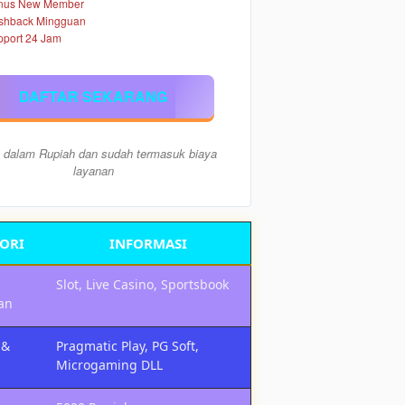
nus New Member
mati semua pasaran togel resmi (HK, SGP,
shback Mingguan
pport 24 Jam
Y, Macau) dengan Slot Dana dan cashback
arik.
DAFTAR SEKARANG
100.000
mber VIP
Pilih
Rp
atkan layanan prioritas, bonus mingguan,
 dalam Rupiah dan sudah termasuk biaya
diksi eksklusif, dan support khusus dari tim
layanan
tPulsa.
ORI
INFORMASI
Slot, Live Casino, Sportsbook
an
 &
Pragmatic Play, PG Soft,
Microgaming DLL