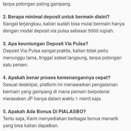
tanpa potongan paling gampang.
2. Berapa minimal deposit untuk bermain disini?
Sangat terjangkau, kalian sudah bisa mulai bermain hanya
dengan modal deposit via pulsa sebesar 5000 rupiah.
3. Apa keuntungan Deposit Via Pulsa?
Deposit Via Pulsa sangat praktis, kalian tidak perlu
menunggu lama, tinggal satset langsung, tanpa potongan
satu persen.
4. Apakah benar proses kemenangannya cepat?
Sesuai deskripsi, platform ini menawarkan pengalaman
bermain yang gampang di mana pemain berpotensi
merasakan JP hanya dalam waktu 1 menit saja.
5. Apakah Ada Bonus Di PIALASBO?
Tentu saja, Kami menyediakan berbagai bonus menarik
yang bisa kalian dapatkan.