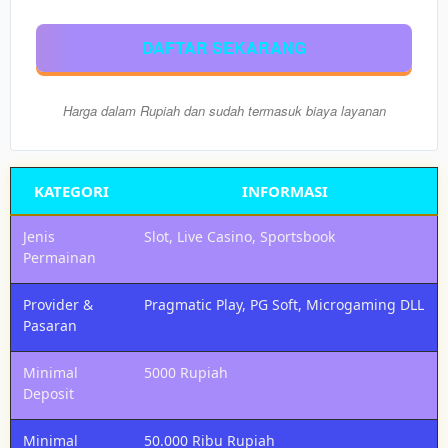
Nikmati
semua
DAFTAR SEKARANG
pasaran
togel
resmi
Harga dalam Rupiah dan sudah termasuk biaya layanan
(HK,
SGP,
SDY,
Macau)
KATEGORI
INFORMASI
dengan
Slot
Jenis
Slot, Live Casino, Sportsbook
Dana
Permainan
dan
cashback
menarik.
Provider &
Pragmatic Play, PG Soft, Microgaming DLL
Pasaran
Member
Pilih
Minimal
5000 Rupiah
VIP
Deposit
100.000
Rp
Dapatkan
Minimal
50.000 Ribu Rupiah