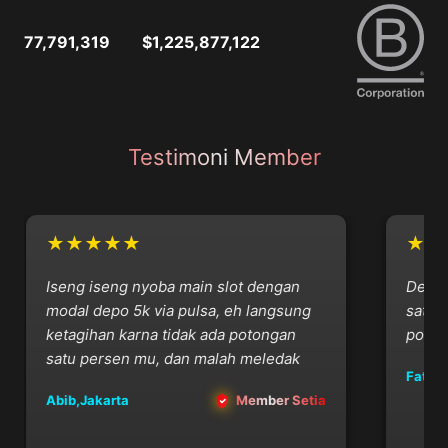
77,791,319
$1,225,877,122
Testimoni Member
★★★★★
★★
Iseng iseng nyoba main slot dengan
Depo vi
modal depo 5k via pulsa, eh langsung
satset
ketagihan karna tidak ada potongan
potong
satu persen mu, dan malah meledak
Fatcat,
Abib,Jakarta
Member Setia