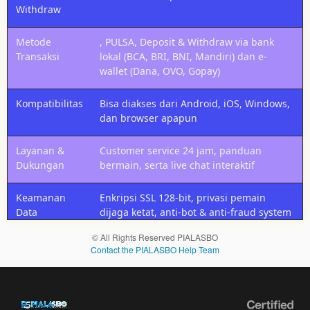
layanan
Withdraw
prioritas,
bonus
Metode
, PULSA, Deposit & Withdraw via bank
mingguan,
Transaksi
lokal (BCA, BRI, BNI, Mandiri) dan e-
prediksi
wallet (Dana, OVO, Gopay)
eksklusif,
dan
Kompatibilitas
Bisa diakses dari Android, iOS, Windows,
support
dan browser apapun
khusus
dari tim
Layanan &
Customer service 24 jam, panduan
SlotPulsa.
Dukungan
bermain, serta live chat interaktif
Keamanan
Enkripsi SSL 128-bit, privasi pemain
Data
dijaga ketat, anti-bot & anti-fraud system
© All Rights Reserved PIALASBO
Contact the PIALASBO Help Team