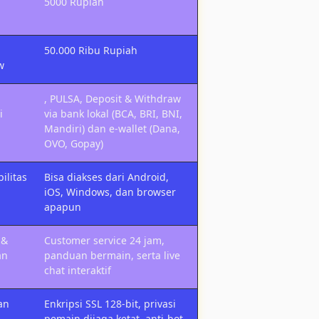
5000 Rupiah
50.000 Ribu Rupiah
w
, PULSA, Deposit & Withdraw
i
via bank lokal (BCA, BRI, BNI,
Mandiri) dan e-wallet (Dana,
OVO, Gopay)
ilitas
Bisa diakses dari Android,
iOS, Windows, dan browser
apapun
 &
Customer service 24 jam,
an
panduan bermain, serta live
chat interaktif
an
Enkripsi SSL 128-bit, privasi
pemain dijaga ketat, anti-bot