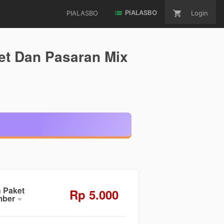
PIALASBO
PIALASBO
Login
LNPAY
DAPAY
et Dan Pasaran Mix
5000
Via Dana
h Paket
Rp
5.000
ber
5.000
mber Reguler
Aktif
Rp