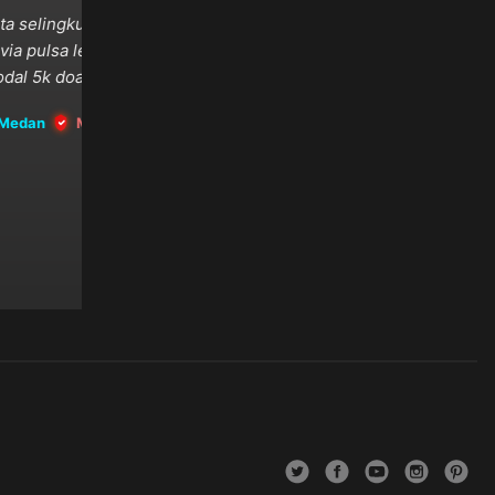
selingkuh, tapi gua
Buat kalian yang ingin modal rec
a pulsa lebih praktis
bisa dapet jackpot sampe jutaan,
l 5k doang.
tempatnya, disini sudah di rek
sama orang orang, karna terbukt
edan
Member Setia
membayar dan gacor!
Anna,Medan
Memb