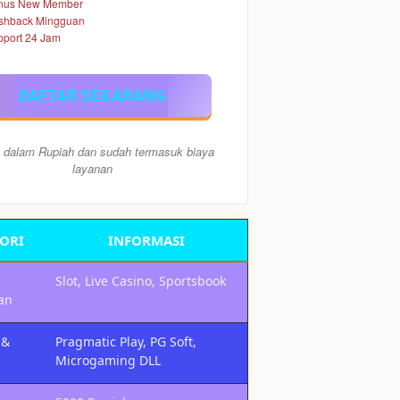
nus New Member
mati semua pasaran togel resmi (HK, SGP,
shback Mingguan
pport 24 Jam
Y, Macau) dengan Slot Dana dan cashback
arik.
DAFTAR SEKARANG
100.000
mber VIP
Pilih
Rp
atkan layanan prioritas, bonus mingguan,
 dalam Rupiah dan sudah termasuk biaya
diksi eksklusif, dan support khusus dari tim
layanan
tPulsa.
ORI
INFORMASI
Slot, Live Casino, Sportsbook
an
 &
Pragmatic Play, PG Soft,
Microgaming DLL