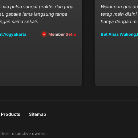
a pulsa sangat praktis dan juga
Walaupun gua duta 
, gapake lama langsung tanpa
tetep main disini vi
an sama sekali.
hanya dengan moda
Yogyakarta
Member Setia
Bet Alias Wukong,M
l Products
Sitemap
their respective owners.