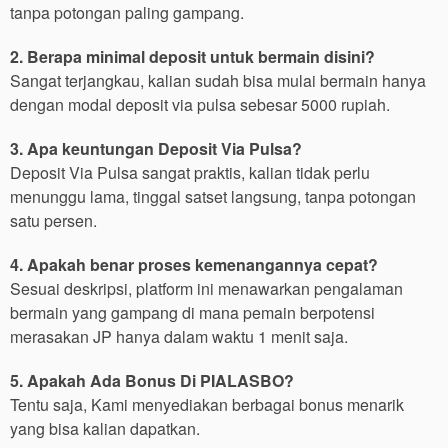
tanpa potongan paling gampang.
2. Berapa minimal deposit untuk bermain disini?
Sangat terjangkau, kalian sudah bisa mulai bermain hanya
dengan modal deposit via pulsa sebesar 5000 rupiah.
3. Apa keuntungan Deposit Via Pulsa?
Deposit Via Pulsa sangat praktis, kalian tidak perlu
menunggu lama, tinggal satset langsung, tanpa potongan
satu persen.
4. Apakah benar proses kemenangannya cepat?
Sesuai deskripsi, platform ini menawarkan pengalaman
bermain yang gampang di mana pemain berpotensi
merasakan JP hanya dalam waktu 1 menit saja.
5. Apakah Ada Bonus Di PIALASBO?
Tentu saja, Kami menyediakan berbagai bonus menarik
yang bisa kalian dapatkan.