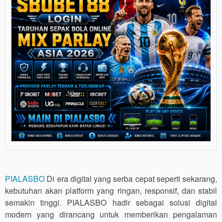
PIALASBO
Di era digital yang serba cepat seperti sekarang,
kebutuhan akan platform yang ringan, responsif, dan stabil
semakin tinggi. PIALASBO hadir sebagai solusi digital
modern yang dirancang untuk memberikan pengalaman