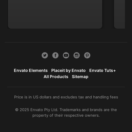
Envato Elements
Placeit by Envato
Envato Tuts+
All Products
Sitemap
Price is in US dollars and excludes tax and handling fees
© 2025 Envato Pty Ltd. Trademarks and brands are the
property of their respective owners.