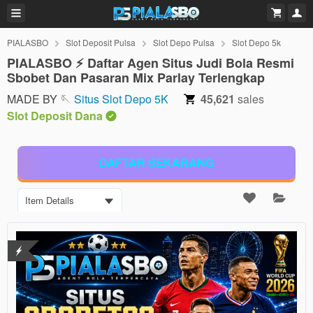
PIALASBO
Slot Deposit Pulsa
Slot Depo Pulsa
Slot Depo 5k
PIALASBO ⚡️ Daftar Agen Situs Judi Bola Resmi
Sbobet Dan Pasaran Mix Parlay Terlengkap
MADE BY 🪡
Situs Slot Depo 5K
45,621
sales
Slot Deposit Dana
DAFTAR SEKARANG
Item Details