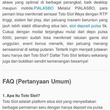
akses yang optimal di berbagai perangkat, baik desktop
maupun mobile.
PIALASBO
Melalui PIALASBO, para
pemain bisa menikmati sensasi Toto Slot Ways dengan RTP
tinggi, sistem fair play, dan peluang maxwin beruntun yang
jauh lebih stabil dibanding situs lain.
slot deposit pulsa
5k.
Cukup dengan modal terjangkau mulai dari depo pulsa
5000, pemain sudah bisa menikmati ratusan game slot
unggulan, event bonus menarik, dan peluang menang
sensasional di setiap putaran. Tertarik ingin menjadi jutawan
baru hanya dari Toto Slot? Daftar Toto Slot terbaru sekarang
juga dan buktikan sendiri kemenangan besarnya!
FAQ (Pertanyaan Umum)
1. Apa itu Toto Slot?
Toto Slot adalah platform situs slot yang menyediakan
berbagai permainan seru dengan hanya deposit via pulsa