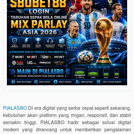
PIALASBO
Di era digital yang serba cepat seperti sekarang,
kebutuhan akan platform yang ringan, responsif, dan stabil
semakin tinggi. PIALASBO hadir sebagai solusi digital
modern yang dirancang untuk memberikan pengalaman