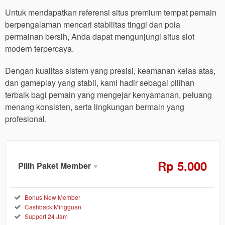
Untuk mendapatkan referensi situs premium tempat pemain
berpengalaman mencari stabilitas tinggi dan pola
permainan bersih, Anda dapat mengunjungi situs slot
modern terpercaya.
Dengan kualitas sistem yang presisi, keamanan kelas atas,
dan gameplay yang stabil, kami hadir sebagai pilihan
terbaik bagi pemain yang mengejar kenyamanan, peluang
menang konsisten, serta lingkungan bermain yang
profesional.
Rp
5.000
Pilih Paket Member
Member
Aktif
Reguler
Bonus New Member
Cashback Mingguan
5.000
Rp
Support 24 Jam