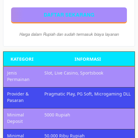
Nikmati
semua
DAFTAR SEKARANG
pasaran
togel
resmi
Harga dalam Rupiah dan sudah termasuk biaya layanan
(HK,
SGP,
SDY,
Macau)
KATEGORI
INFORMASI
dengan
Slot
Jenis
Slot, Live Casino, Sportsbook
Dana
Permainan
dan
cashback
menarik.
Provider &
Pragmatic Play, PG Soft, Microgaming DLL
Pasaran
Member
Pilih
Minimal
5000 Rupiah
VIP
Deposit
100.000
Rp
Dapatkan
Minimal
50.000 Ribu Rupiah