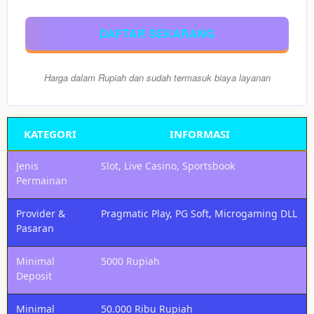
Nikmati
semua
DAFTAR SEKARANG
pasaran
togel
resmi
Harga dalam Rupiah dan sudah termasuk biaya layanan
(HK,
SGP,
SDY,
Macau)
KATEGORI
INFORMASI
dengan
Slot
Jenis
Slot, Live Casino, Sportsbook
Dana
Permainan
dan
cashback
menarik.
Provider &
Pragmatic Play, PG Soft, Microgaming DLL
Pasaran
Member
Pilih
Minimal
5000 Rupiah
VIP
Deposit
100.000
Rp
Dapatkan
Minimal
50.000 Ribu Rupiah