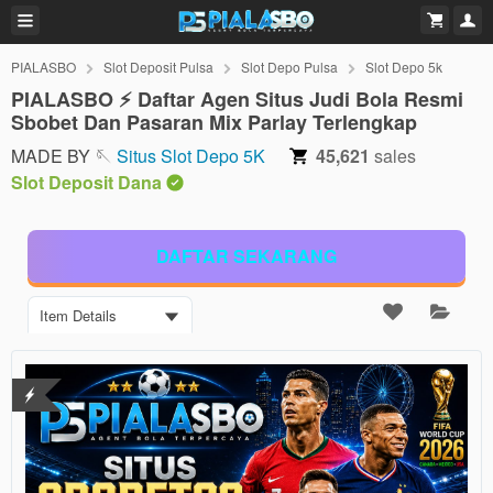
PIALASBO
Slot Deposit Pulsa
Slot Depo Pulsa
Slot Depo 5k
PIALASBO ⚡️ Daftar Agen Situs Judi Bola Resmi
Sbobet Dan Pasaran Mix Parlay Terlengkap
MADE BY 🪡
Situs Slot Depo 5K
45,621
sales
Slot Deposit Dana
DAFTAR SEKARANG
Item Details