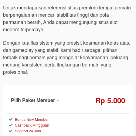
Untuk mendapatkan referensi situs premium tempat pemain
berpengalaman mencari stabilitas tinggi dan pola
permainan bersih, Anda dapat mengunjungi situs slot
modern terpercaya.
Dengan kualitas sistem yang presisi, keamanan kelas atas,
dan gameplay yang stabil, kami hadir sebagai pilihan
terbaik bagi pemain yang mengejar kenyamanan, peluang
menang konsisten, serta lingkungan bermain yang
profesional.
Rp
5.000
Pilih Paket Member
Member
Aktif
Reguler
Bonus New Member
Cashback Mingguan
5.000
Rp
Support 24 Jam