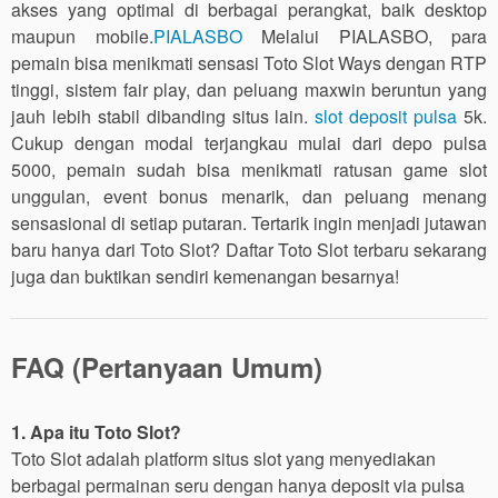
akses yang optimal di berbagai perangkat, baik desktop
maupun mobile.
PIALASBO
Melalui PIALASBO, para
pemain bisa menikmati sensasi Toto Slot Ways dengan RTP
tinggi, sistem fair play, dan peluang maxwin beruntun yang
jauh lebih stabil dibanding situs lain.
slot deposit pulsa
5k.
Cukup dengan modal terjangkau mulai dari depo pulsa
5000, pemain sudah bisa menikmati ratusan game slot
unggulan, event bonus menarik, dan peluang menang
sensasional di setiap putaran. Tertarik ingin menjadi jutawan
baru hanya dari Toto Slot? Daftar Toto Slot terbaru sekarang
juga dan buktikan sendiri kemenangan besarnya!
FAQ (Pertanyaan Umum)
1. Apa itu Toto Slot?
Toto Slot adalah platform situs slot yang menyediakan
berbagai permainan seru dengan hanya deposit via pulsa