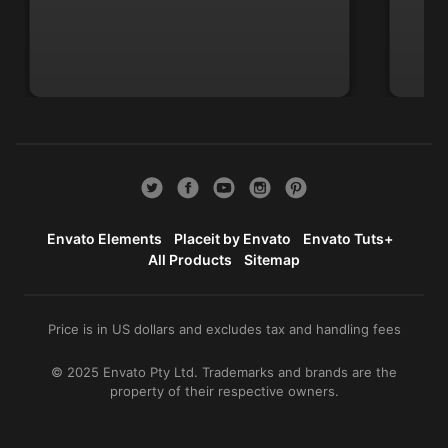
Envato Elements
Placeit by Envato
Envato Tuts+
All Products
Sitemap
Price is in US dollars and excludes tax and handling fees
© 2025 Envato Pty Ltd. Trademarks and brands are the
property of their respective owners.