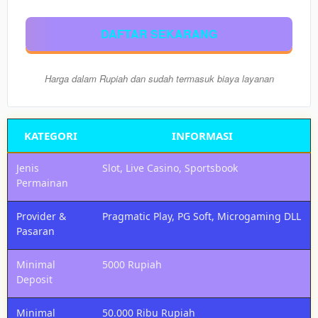
Nikmati
semua
DAFTAR SEKARANG
pasaran
togel
resmi
Harga dalam Rupiah dan sudah termasuk biaya layanan
(HK,
SGP,
SDY,
Macau)
KATEGORI
INFORMASI
dengan
Slot
Jenis
Slot, Live Casino, Sportsbook
Dana
Permainan
dan
cashback
menarik.
Provider &
Pragmatic Play, PG Soft, Microgaming DLL
Pasaran
Member
Pilih
Minimal
5000 Rupiah
VIP
Deposit
100.000
Rp
Dapatkan
Minimal
50.000 Ribu Rupiah