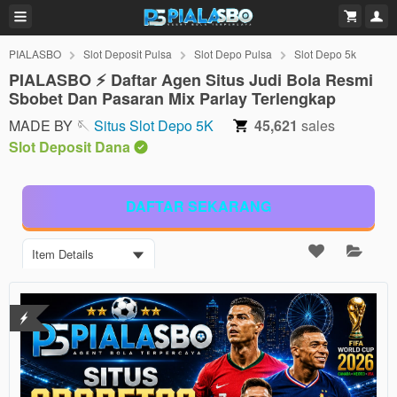
PIALASBO
Slot Deposit Pulsa
Slot Depo Pulsa
Slot Depo 5k
PIALASBO ⚡️ Daftar Agen Situs Judi Bola Resmi
Sbobet Dan Pasaran Mix Parlay Terlengkap
MADE BY 🪡
Situs Slot Depo 5K
45,621
sales
Slot Deposit Dana
DAFTAR SEKARANG
Item Details