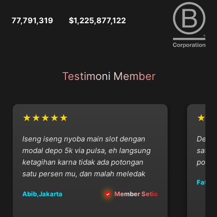
77,791,319
$1,225,877,122
Testimoni Member
★★★★★
★★
Iseng iseng nyoba main slot dengan
Depo vi
modal depo 5k via pulsa, eh langsung
satset
ketagihan karna tidak ada potongan
potong
satu persen mu, dan malah meledak
Fatcat,
Abib,Jakarta
Member Setia