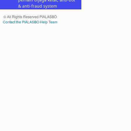
& anti-fraud system
© All Rights Reserved PIALASBO
Contact the PIALASBO Help Team