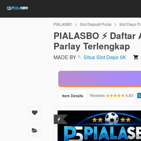
PIALASBO
Slot Deposit Pulsa
Slot Depo P
PIALASBO ⚡️ Daftar 
Parlay Terlengkap
MADE BY 🪡
Situs Slot Depo 5K
4.83
Reviews
4.83
Item Details
1
stars