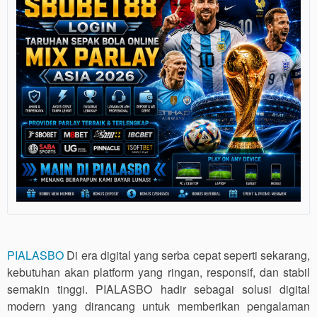
PIALASBO
Di era digital yang serba cepat seperti sekarang,
kebutuhan akan platform yang ringan, responsif, dan stabil
semakin tinggi. PIALASBO hadir sebagai solusi digital
modern yang dirancang untuk memberikan pengalaman