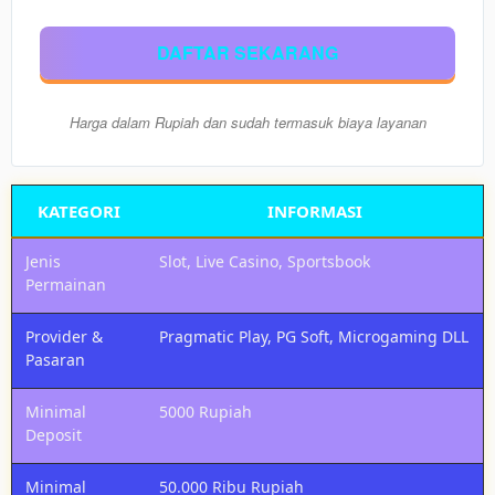
Nikmati
semua
DAFTAR SEKARANG
pasaran
togel
resmi
Harga dalam Rupiah dan sudah termasuk biaya layanan
(HK,
SGP,
SDY,
Macau)
KATEGORI
INFORMASI
dengan
Slot
Jenis
Slot, Live Casino, Sportsbook
Dana
Permainan
dan
cashback
menarik.
Provider &
Pragmatic Play, PG Soft, Microgaming DLL
Pasaran
Member
Pilih
Minimal
5000 Rupiah
VIP
Deposit
100.000
Rp
Dapatkan
Minimal
50.000 Ribu Rupiah