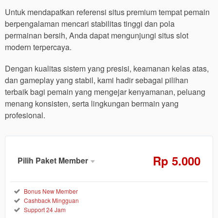
Untuk mendapatkan referensi situs premium tempat pemain
berpengalaman mencari stabilitas tinggi dan pola
permainan bersih, Anda dapat mengunjungi situs slot
modern terpercaya.
Dengan kualitas sistem yang presisi, keamanan kelas atas,
dan gameplay yang stabil, kami hadir sebagai pilihan
terbaik bagi pemain yang mengejar kenyamanan, peluang
menang konsisten, serta lingkungan bermain yang
profesional.
Rp
5.000
Pilih Paket Member
Member
Aktif
Reguler
Bonus New Member
Cashback Mingguan
5.000
Rp
Support 24 Jam