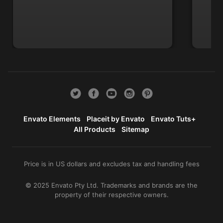
Envato Elements
Placeit by Envato
Envato Tuts+
All Products
Sitemap
Price is in US dollars and excludes tax and handling fees
© 2025 Envato Pty Ltd. Trademarks and brands are the
property of their respective owners.