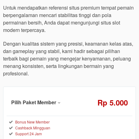
Untuk mendapatkan referensi situs premium tempat pemain
berpengalaman mencari stabilitas tinggi dan pola
permainan bersih, Anda dapat mengunjungi situs slot
modern terpercaya.
Dengan kualitas sistem yang presisi, keamanan kelas atas,
dan gameplay yang stabil, kami hadir sebagai pilihan
terbaik bagi pemain yang mengejar kenyamanan, peluang
menang konsisten, serta lingkungan bermain yang
profesional.
Rp
5.000
Pilih Paket Member
Member
Aktif
Reguler
Bonus New Member
Cashback Mingguan
5.000
Rp
Support 24 Jam