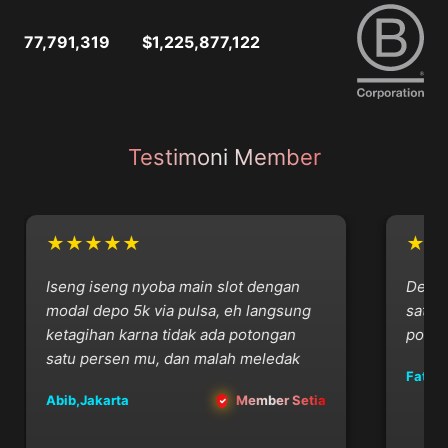
77,791,319
$1,225,877,122
Testimoni Member
★★★★★
★★
Iseng iseng nyoba main slot dengan
Depo vi
modal depo 5k via pulsa, eh langsung
satset
ketagihan karna tidak ada potongan
potong
satu persen mu, dan malah meledak
Fatcat,
Abib,Jakarta
Member Setia