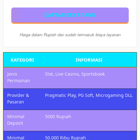
Nikmati
semua
DAFTAR SEKARANG
pasaran
togel
resmi
Harga dalam Rupiah dan sudah termasuk biaya layanan
(HK,
SGP,
SDY,
Macau)
KATEGORI
INFORMASI
dengan
Slot
Jenis
Slot, Live Casino, Sportsbook
Dana
Permainan
dan
cashback
menarik.
Provider &
Pragmatic Play, PG Soft, Microgaming DLL
Pasaran
Member
Pilih
Minimal
5000 Rupiah
VIP
Deposit
100.000
Rp
Dapatkan
Minimal
50.000 Ribu Rupiah