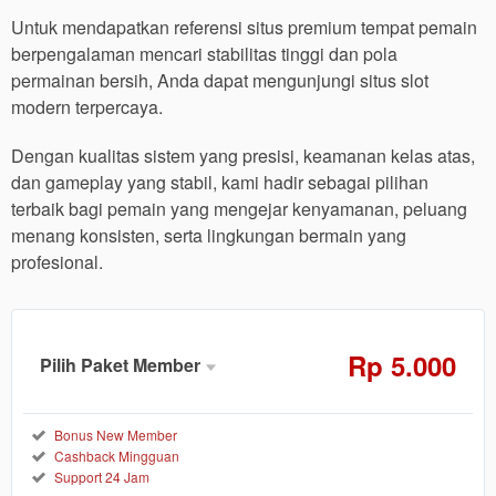
Untuk mendapatkan referensi situs premium tempat pemain
berpengalaman mencari stabilitas tinggi dan pola
permainan bersih, Anda dapat mengunjungi situs slot
modern terpercaya.
Dengan kualitas sistem yang presisi, keamanan kelas atas,
dan gameplay yang stabil, kami hadir sebagai pilihan
terbaik bagi pemain yang mengejar kenyamanan, peluang
menang konsisten, serta lingkungan bermain yang
profesional.
Rp
5.000
Pilih Paket Member
Member
Aktif
Reguler
Bonus New Member
Cashback Mingguan
5.000
Rp
Support 24 Jam