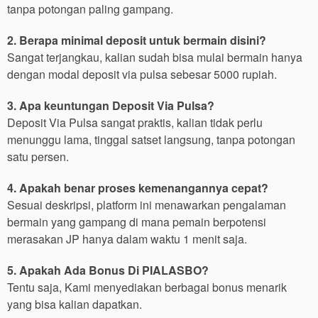
tanpa potongan paling gampang.
2. Berapa minimal deposit untuk bermain disini?
Sangat terjangkau, kalian sudah bisa mulai bermain hanya
dengan modal deposit via pulsa sebesar 5000 rupiah.
3. Apa keuntungan Deposit Via Pulsa?
Deposit Via Pulsa sangat praktis, kalian tidak perlu
menunggu lama, tinggal satset langsung, tanpa potongan
satu persen.
4. Apakah benar proses kemenangannya cepat?
Sesuai deskripsi, platform ini menawarkan pengalaman
bermain yang gampang di mana pemain berpotensi
merasakan JP hanya dalam waktu 1 menit saja.
5. Apakah Ada Bonus Di PIALASBO?
Tentu saja, Kami menyediakan berbagai bonus menarik
yang bisa kalian dapatkan.