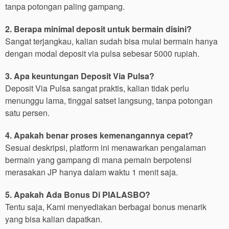
tanpa potongan paling gampang.
2. Berapa minimal deposit untuk bermain disini?
Sangat terjangkau, kalian sudah bisa mulai bermain hanya
dengan modal deposit via pulsa sebesar 5000 rupiah.
3. Apa keuntungan Deposit Via Pulsa?
Deposit Via Pulsa sangat praktis, kalian tidak perlu
menunggu lama, tinggal satset langsung, tanpa potongan
satu persen.
4. Apakah benar proses kemenangannya cepat?
Sesuai deskripsi, platform ini menawarkan pengalaman
bermain yang gampang di mana pemain berpotensi
merasakan JP hanya dalam waktu 1 menit saja.
5. Apakah Ada Bonus Di PIALASBO?
Tentu saja, Kami menyediakan berbagai bonus menarik
yang bisa kalian dapatkan.