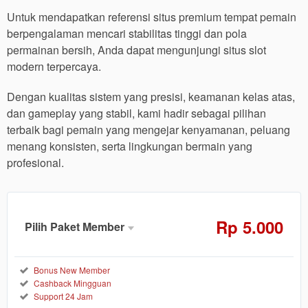
Untuk mendapatkan referensi situs premium tempat pemain
berpengalaman mencari stabilitas tinggi dan pola
permainan bersih, Anda dapat mengunjungi situs slot
modern terpercaya.
Dengan kualitas sistem yang presisi, keamanan kelas atas,
dan gameplay yang stabil, kami hadir sebagai pilihan
terbaik bagi pemain yang mengejar kenyamanan, peluang
menang konsisten, serta lingkungan bermain yang
profesional.
Rp
5.000
Pilih Paket Member
Member
Aktif
Reguler
Bonus New Member
Cashback Mingguan
5.000
Rp
Support 24 Jam