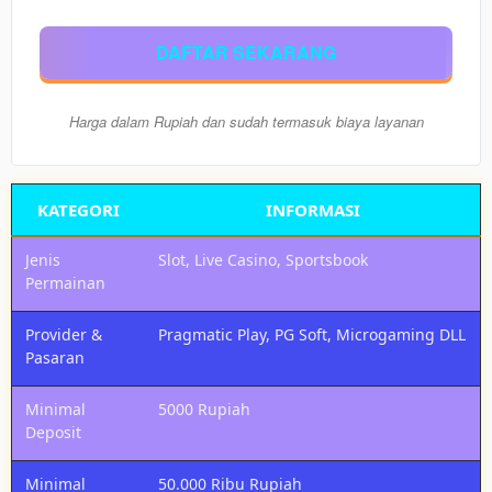
Nikmati
semua
DAFTAR SEKARANG
pasaran
togel
resmi
Harga dalam Rupiah dan sudah termasuk biaya layanan
(HK,
SGP,
SDY,
Macau)
KATEGORI
INFORMASI
dengan
Slot
Jenis
Slot, Live Casino, Sportsbook
Dana
Permainan
dan
cashback
menarik.
Provider &
Pragmatic Play, PG Soft, Microgaming DLL
Pasaran
Member
Pilih
Minimal
5000 Rupiah
VIP
Deposit
100.000
Rp
Dapatkan
Minimal
50.000 Ribu Rupiah