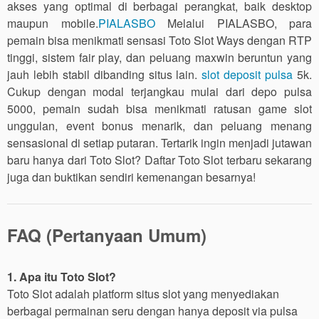
akses yang optimal di berbagai perangkat, baik desktop
maupun mobile.
PIALASBO
Melalui PIALASBO, para
pemain bisa menikmati sensasi Toto Slot Ways dengan RTP
tinggi, sistem fair play, dan peluang maxwin beruntun yang
jauh lebih stabil dibanding situs lain.
slot deposit pulsa
5k.
Cukup dengan modal terjangkau mulai dari depo pulsa
5000, pemain sudah bisa menikmati ratusan game slot
unggulan, event bonus menarik, dan peluang menang
sensasional di setiap putaran. Tertarik ingin menjadi jutawan
baru hanya dari Toto Slot? Daftar Toto Slot terbaru sekarang
juga dan buktikan sendiri kemenangan besarnya!
FAQ (Pertanyaan Umum)
1. Apa itu Toto Slot?
Toto Slot adalah platform situs slot yang menyediakan
berbagai permainan seru dengan hanya deposit via pulsa