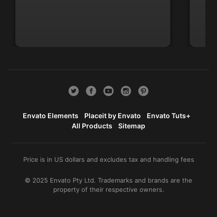
Envato Elements
Placeit by Envato
Envato Tuts+
All Products
Sitemap
Price is in US dollars and excludes tax and handling fees
© 2025 Envato Pty Ltd. Trademarks and brands are the
property of their respective owners.