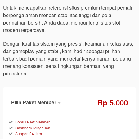
Untuk mendapatkan referensi situs premium tempat pemain
berpengalaman mencari stabilitas tinggi dan pola
permainan bersih, Anda dapat mengunjungi situs slot
modern terpercaya.
Dengan kualitas sistem yang presisi, keamanan kelas atas,
dan gameplay yang stabil, kami hadir sebagai pilihan
terbaik bagi pemain yang mengejar kenyamanan, peluang
menang konsisten, serta lingkungan bermain yang
profesional.
Rp
5.000
Pilih Paket Member
Member
Aktif
Reguler
Bonus New Member
Cashback Mingguan
5.000
Rp
Support 24 Jam