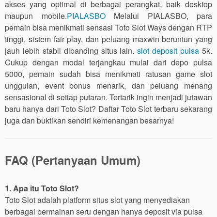
akses yang optimal di berbagai perangkat, baik desktop
maupun mobile.
PIALASBO
Melalui PIALASBO, para
pemain bisa menikmati sensasi Toto Slot Ways dengan RTP
tinggi, sistem fair play, dan peluang maxwin beruntun yang
jauh lebih stabil dibanding situs lain.
slot deposit pulsa
5k.
Cukup dengan modal terjangkau mulai dari depo pulsa
5000, pemain sudah bisa menikmati ratusan game slot
unggulan, event bonus menarik, dan peluang menang
sensasional di setiap putaran. Tertarik ingin menjadi jutawan
baru hanya dari Toto Slot? Daftar Toto Slot terbaru sekarang
juga dan buktikan sendiri kemenangan besarnya!
FAQ (Pertanyaan Umum)
1. Apa itu Toto Slot?
Toto Slot adalah platform situs slot yang menyediakan
berbagai permainan seru dengan hanya deposit via pulsa