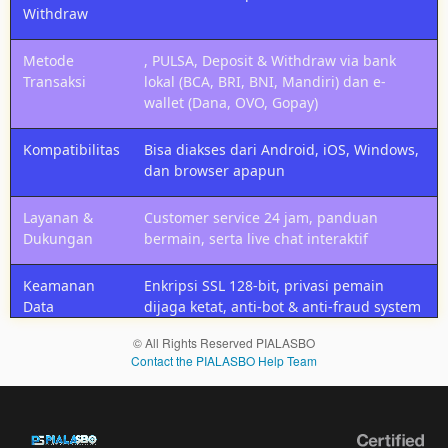
layanan
Withdraw
prioritas,
bonus
Metode
, PULSA, Deposit & Withdraw via bank
mingguan,
Transaksi
lokal (BCA, BRI, BNI, Mandiri) dan e-
prediksi
wallet (Dana, OVO, Gopay)
eksklusif,
dan
Kompatibilitas
Bisa diakses dari Android, iOS, Windows,
support
dan browser apapun
khusus
dari tim
Layanan &
Customer service 24 jam, panduan
SlotPulsa.
Dukungan
bermain, serta live chat interaktif
Keamanan
Enkripsi SSL 128-bit, privasi pemain
Data
dijaga ketat, anti-bot & anti-fraud system
© All Rights Reserved PIALASBO
Contact the PIALASBO Help Team