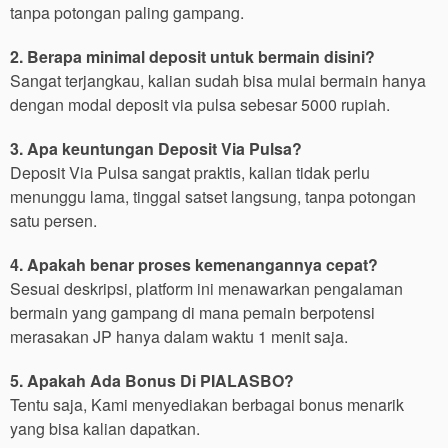
tanpa potongan paling gampang.
2. Berapa minimal deposit untuk bermain disini?
Sangat terjangkau, kalian sudah bisa mulai bermain hanya
dengan modal deposit via pulsa sebesar 5000 rupiah.
3. Apa keuntungan Deposit Via Pulsa?
Deposit Via Pulsa sangat praktis, kalian tidak perlu
menunggu lama, tinggal satset langsung, tanpa potongan
satu persen.
4. Apakah benar proses kemenangannya cepat?
Sesuai deskripsi, platform ini menawarkan pengalaman
bermain yang gampang di mana pemain berpotensi
merasakan JP hanya dalam waktu 1 menit saja.
5. Apakah Ada Bonus Di PIALASBO?
Tentu saja, Kami menyediakan berbagai bonus menarik
yang bisa kalian dapatkan.