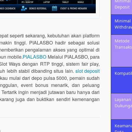
Minimal
Deposit
Minimal
Withdra
cepat seperti sekarang, kebutuhan akan platform
Metode
emakin tinggi. PIALASBO hadir sebagai solusi
Transaks
 memberikan pengalaman akses yang optimal di
pun mobile.
PIALASBO
Melalui PIALASBO, para
lot Ways dengan RTP tinggi, sistem fair play,
 lebih stabil dibanding situs lain.
slot deposit
Kompatib
kau mulai dari depo pulsa 5000, pemain sudah
unggulan, event bonus menarik, dan peluang
 Tertarik ingin menjadi jutawan baru hanya dari
sekarang juga dan buktikan sendiri kemenangan
Layanan
Dukung
Keaman
)
Data