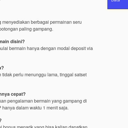
yang menyediakan berbagai permainan seru
 potongan paling gampang.
main disini?
mulai bermain hanya dengan modal deposit via
a?
n tidak perlu menunggu lama, tinggal satset
nnya cepat?
arkan pengalaman bermain yang gampang di
 hanya dalam waktu 1 menit saja.
?
i bonus menarik yang bisa kalian dapatkan.