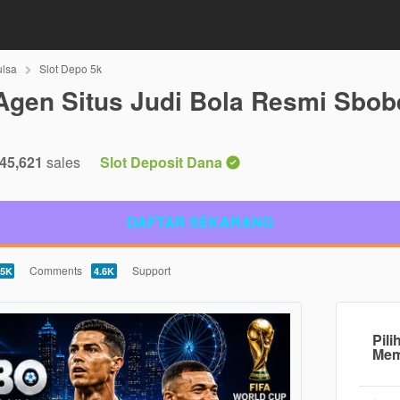
ulsa
Slot Depo 5k
Agen Situs Judi Bola Resmi Sbob
45,621
sales
Slot Deposit Dana
DAFTAR SEKARANG
Comments
Support
.5K
4.6K
Pili
Mem
Me