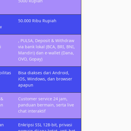
5000 Rupiah
50.000 Ribu Rupiah
w
, PULSA, Deposit & Withdraw
i
via bank lokal (BCA, BRI, BNI,
Mandiri) dan e-wallet (Dana,
OVO, Gopay)
ilitas
Bisa diakses dari Android,
iOS, Windows, dan browser
apapun
 &
Customer service 24 jam,
an
panduan bermain, serta live
chat interaktif
an
Enkripsi SSL 128-bit, privasi
pemain dijaga ketat, anti-bot