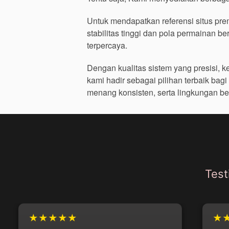
Untuk mendapatkan referensi situs p
stabilitas tinggi dan pola permainan b
terpercaya.
Dengan kualitas sistem yang presisi, 
kami hadir sebagai pilihan terbaik b
menang konsisten, serta lingkungan be
Tes
★★★★★
★★