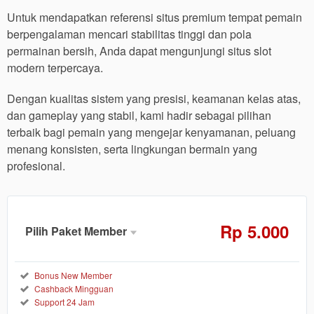
Untuk mendapatkan referensi situs premium tempat pemain
berpengalaman mencari stabilitas tinggi dan pola
permainan bersih, Anda dapat mengunjungi situs slot
modern terpercaya.
Dengan kualitas sistem yang presisi, keamanan kelas atas,
dan gameplay yang stabil, kami hadir sebagai pilihan
terbaik bagi pemain yang mengejar kenyamanan, peluang
menang konsisten, serta lingkungan bermain yang
profesional.
Rp
5.000
Pilih Paket Member
Member
Aktif
Reguler
Bonus New Member
Cashback Mingguan
5.000
Rp
Support 24 Jam