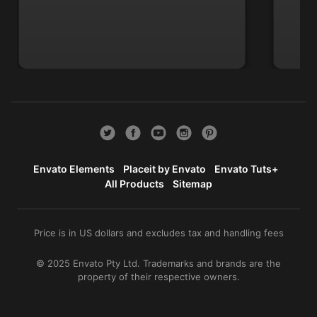
Envato Elements
Placeit by Envato
Envato Tuts+
All Products
Sitemap
Price is in US dollars and excludes tax and handling fees
© 2025 Envato Pty Ltd. Trademarks and brands are the
property of their respective owners.