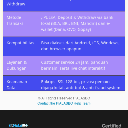
layanan
Withdraw
prioritas,
bonus
Metode
, PULSA, Deposit & Withdraw via bank
mingguan,
Transaksi
lokal (BCA, BRI, BNI, Mandiri) dan e-
prediksi
wallet (Dana, OVO, Gopay)
eksklusif,
dan
Kompatibilitas
Bisa diakses dari Android, iOS, Windows,
support
dan browser apapun
khusus
dari tim
Layanan &
Customer service 24 jam, panduan
SlotPulsa.
Dukungan
bermain, serta live chat interaktif
Keamanan
Enkripsi SSL 128-bit, privasi pemain
Data
dijaga ketat, anti-bot & anti-fraud system
© All Rights Reserved PIALASBO
Contact the PIALASBO Help Team