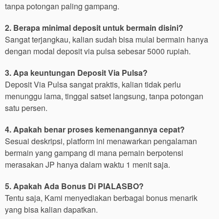
tanpa potongan paling gampang.
2. Berapa minimal deposit untuk bermain disini?
Sangat terjangkau, kalian sudah bisa mulai bermain hanya
dengan modal deposit via pulsa sebesar 5000 rupiah.
3. Apa keuntungan Deposit Via Pulsa?
Deposit Via Pulsa sangat praktis, kalian tidak perlu
menunggu lama, tinggal satset langsung, tanpa potongan
satu persen.
4. Apakah benar proses kemenangannya cepat?
Sesuai deskripsi, platform ini menawarkan pengalaman
bermain yang gampang di mana pemain berpotensi
merasakan JP hanya dalam waktu 1 menit saja.
5. Apakah Ada Bonus Di PIALASBO?
Tentu saja, Kami menyediakan berbagai bonus menarik
yang bisa kalian dapatkan.