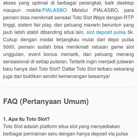
akses yang optimal di berbagai perangkat, baik desktop
maupun mobile.
PIALASBO
Melalui PIALASBO, para
pemain bisa menikmati sensasi Toto Slot Ways dengan RTP
tinggi, sistem fair play, dan peluang maxwin beruntun yang
jauh lebih stabil dibanding situs lain.
slot deposit pulsa
5k.
Cukup dengan modal terjangkau mulai dari depo pulsa
5000, pemain sudah bisa menikmati ratusan game slot
unggulan, event bonus menarik, dan peluang menang
sensasional di setiap putaran. Tertarik ingin menjadi jutawan
baru hanya dari Toto Slot? Daftar Toto Slot terbaru sekarang
juga dan buktikan sendiri kemenangan besarnya!
FAQ (Pertanyaan Umum)
1. Apa itu Toto Slot?
Toto Slot adalah platform situs slot yang menyediakan
berbagai permainan seru dengan hanya deposit via pulsa