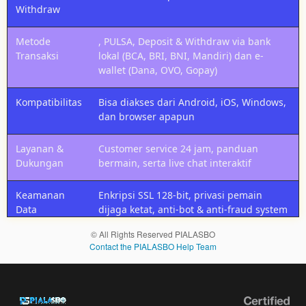
layanan
Withdraw
prioritas,
bonus
Metode
, PULSA, Deposit & Withdraw via bank
mingguan,
Transaksi
lokal (BCA, BRI, BNI, Mandiri) dan e-
prediksi
wallet (Dana, OVO, Gopay)
eksklusif,
dan
Kompatibilitas
Bisa diakses dari Android, iOS, Windows,
support
dan browser apapun
khusus
dari tim
Layanan &
Customer service 24 jam, panduan
SlotPulsa.
Dukungan
bermain, serta live chat interaktif
Keamanan
Enkripsi SSL 128-bit, privasi pemain
Data
dijaga ketat, anti-bot & anti-fraud system
© All Rights Reserved PIALASBO
Contact the PIALASBO Help Team