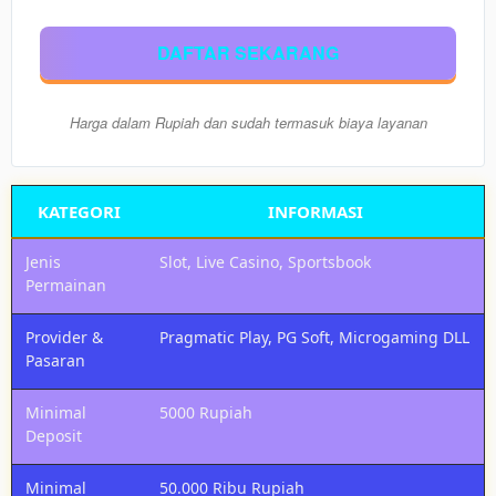
Nikmati
semua
DAFTAR SEKARANG
pasaran
togel
resmi
Harga dalam Rupiah dan sudah termasuk biaya layanan
(HK,
SGP,
SDY,
Macau)
KATEGORI
INFORMASI
dengan
Slot
Jenis
Slot, Live Casino, Sportsbook
Dana
Permainan
dan
cashback
menarik.
Provider &
Pragmatic Play, PG Soft, Microgaming DLL
Pasaran
Member
Pilih
Minimal
5000 Rupiah
VIP
Deposit
100.000
Rp
Dapatkan
Minimal
50.000 Ribu Rupiah