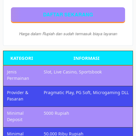
Nikmati
semua
DAFTAR SEKARANG
pasaran
togel
resmi
Harga dalam Rupiah dan sudah termasuk biaya layanan
(HK,
SGP,
SDY,
Macau)
KATEGORI
INFORMASI
dengan
Slot
Jenis
Slot, Live Casino, Sportsbook
Dana
Permainan
dan
cashback
menarik.
Provider &
Pragmatic Play, PG Soft, Microgaming DLL
Pasaran
Member
Pilih
Minimal
5000 Rupiah
VIP
Deposit
100.000
Rp
Dapatkan
Minimal
50.000 Ribu Rupiah