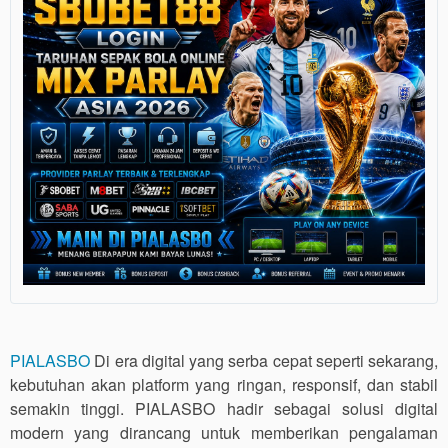
PIALASBO
Di era digital yang serba cepat seperti sekarang,
kebutuhan akan platform yang ringan, responsif, dan stabil
semakin tinggi. PIALASBO hadir sebagai solusi digital
modern yang dirancang untuk memberikan pengalaman