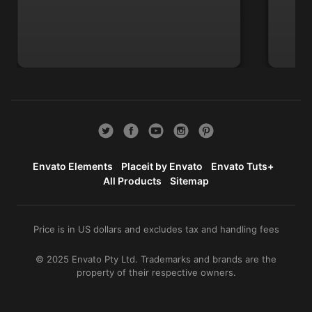
Envato Elements
Placeit by Envato
Envato Tuts+
All Products
Sitemap
Price is in US dollars and excludes tax and handling fees
© 2025 Envato Pty Ltd. Trademarks and brands are the
property of their respective owners.