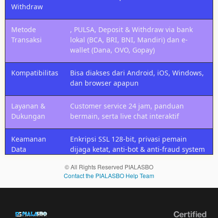
layanan
Withdraw
prioritas,
bonus
Metode
, PULSA, Deposit & Withdraw via bank
mingguan,
Transaksi
lokal (BCA, BRI, BNI, Mandiri) dan e-
prediksi
wallet (Dana, OVO, Gopay)
eksklusif,
dan
Kompatibilitas
Bisa diakses dari Android, iOS, Windows,
support
dan browser apapun
khusus
dari tim
Layanan &
Customer service 24 jam, panduan
SlotPulsa.
Dukungan
bermain, serta live chat interaktif
Keamanan
Enkripsi SSL 128-bit, privasi pemain
Data
dijaga ketat, anti-bot & anti-fraud system
© All Rights Reserved PIALASBO
Contact the PIALASBO Help Team