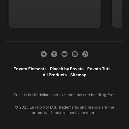
Envato Elements
Placeit by Envato
Envato Tuts+
All Products
Sitemap
Price is in US dollars and excludes tax and handling fees
© 2025 Envato Pty Ltd. Trademarks and brands are the
property of their respective owners.