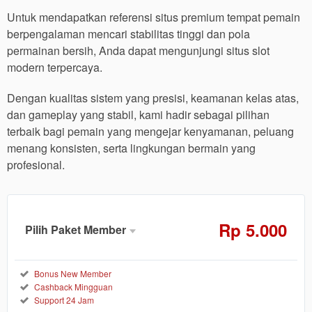
Untuk mendapatkan referensi situs premium tempat pemain
berpengalaman mencari stabilitas tinggi dan pola
permainan bersih, Anda dapat mengunjungi situs slot
modern terpercaya.
Dengan kualitas sistem yang presisi, keamanan kelas atas,
dan gameplay yang stabil, kami hadir sebagai pilihan
terbaik bagi pemain yang mengejar kenyamanan, peluang
menang konsisten, serta lingkungan bermain yang
profesional.
Rp
5.000
Pilih Paket Member
Member
Aktif
Reguler
Bonus New Member
Cashback Mingguan
5.000
Rp
Support 24 Jam