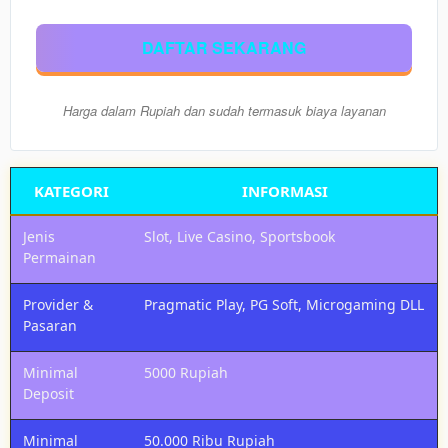
Nikmati
semua
DAFTAR SEKARANG
pasaran
togel
resmi
Harga dalam Rupiah dan sudah termasuk biaya layanan
(HK,
SGP,
SDY,
Macau)
KATEGORI
INFORMASI
dengan
Slot
Jenis
Slot, Live Casino, Sportsbook
Dana
Permainan
dan
cashback
menarik.
Provider &
Pragmatic Play, PG Soft, Microgaming DLL
Pasaran
Member
Pilih
Minimal
5000 Rupiah
VIP
Deposit
100.000
Rp
Dapatkan
Minimal
50.000 Ribu Rupiah