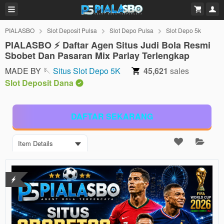
PIALASBO
Slot Deposit Pulsa
Slot Depo Pulsa
Slot Depo 5k
PIALASBO ⚡️ Daftar Agen Situs Judi Bola Resmi
Sbobet Dan Pasaran Mix Parlay Terlengkap
MADE BY 🪡
Situs Slot Depo 5K
45,621
sales
Slot Deposit Dana
DAFTAR SEKARANG
Item Details