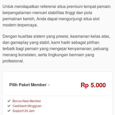
Untuk mendapatkan referensi situs premium tempat pemain
berpengalaman mencari stabilitas tinggi dan pola
permainan bersih, Anda dapat mengunjungi situs slot
modern terpercaya.
Dengan kualitas sistem yang presisi, keamanan kelas atas,
dan gameplay yang stabil, kami hadir sebagai pilihan
terbaik bagi pemain yang mengejar kenyamanan, peluang
menang konsisten, serta lingkungan bermain yang
profesional.
Rp
5.000
Pilih Paket Member
Member
Aktif
Reguler
Bonus New Member
Cashback Mingguan
5.000
Rp
Support 24 Jam