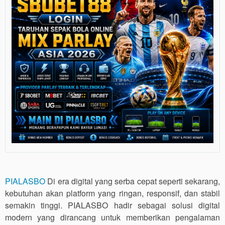
PIALASBO
Di era digital yang serba cepat seperti sekarang,
kebutuhan akan platform yang ringan, responsif, dan stabil
semakin tinggi. PIALASBO hadir sebagai solusi digital
modern yang dirancang untuk memberikan pengalaman